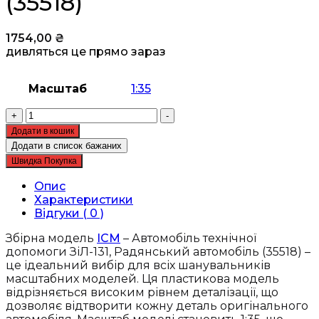
(35518)
1754,00
₴
дивляться це прямо зараз
Масштаб
1:35
Збірна
+
-
модель
Додати в кошик
ICM
Додати в список бажаних
-
Швидка Покупка
Автомобіль
технічної
Опис
допомоги
Характеристики
ЗіЛ-131,
Відгуки ( 0 )
Радянський
автомобіль
Збірна модель
ICM
– Автомобіль технічної
(35518)
допомоги ЗіЛ-131, Радянський автомобіль (35518) –
кількість
це ідеальний вибір для всіх шанувальників
масштабних моделей. Ця пластикова модель
відрізняється високим рівнем деталізації, що
дозволяє відтворити кожну деталь оригінального