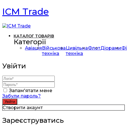
ICM Trade
КАТАЛОГ ТОВАРІВ
Категорії
Авіація
Військова
Цивільна
Флот
Діорами
Фі
техніка
техніка
Увійти
Запам'ятати мене
Забули пароль?
Створити акаунт
Зареєструватись