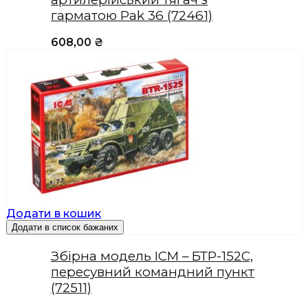
гарматою Pak 36 (72461)
608,00
₴
Додати в кошик
Додати в список бажаних
Збірна модель ICM – БТР-152С,
пересувний командний пункт
(72511)