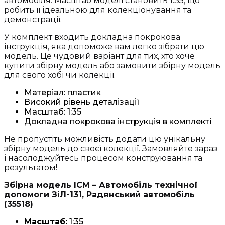
автомобіля. Масштаб моделі становить 1:35, що
робить її ідеальною для колекціонування та
демонстрації.
У комплект входить докладна покрокова
інструкція, яка допоможе вам легко зібрати цю
модель. Це чудовий варіант для тих, хто хоче
купити збірну модель або замовити збірну модель
для свого хобі чи колекції.
Матеріал: пластик
Високий рівень деталізації
Масштаб: 1:35
Докладна покрокова інструкція в комплекті
Не пропустіть можливість додати цю унікальну
збірну модель до своєї колекції. Замовляйте зараз
і насолоджуйтесь процесом конструювання та
результатом!
Збірна модель ICM – Автомобіль технічної
допомоги ЗіЛ-131, Радянський автомобіль
(35518)
Масштаб:
1:35