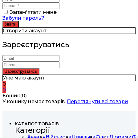
Запам'ятати мене
Забули пароль?
Створити акаунт
Зареєструватись
Уже маю акаунт
0
0
Кошик(0)
У кошику немає товарів.
Переглянути всі товари
КАТАЛОГ ТОВАРІВ
Категорії
Авіація
Військова
Цивільна
Флот
Діорами
Фі