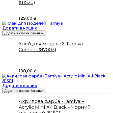
(81520)
129,00
₴
Додати в кошик
Додати в список бажаних
Клей для моделей Tamiya
Cement (87003)
198,00
₴
Додати в кошик
Додати в список бажаних
Акрилова фарба -Tamiya –
Acrylic Mini X-I Black – Чорний
глянцевий (81501)