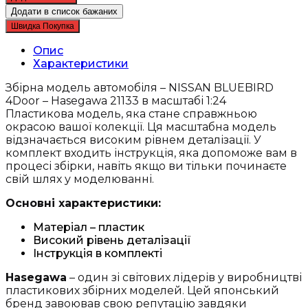
автомобіля
Додати в список бажаних
-
Швидка Покупка
NISSAN
BLUEBIRD
Опис
4Door
Характеристики
-
Hasegawa
Збірна модель автомобіля – NISSAN BLUEBIRD
21133
4Door – Hasegawa 21133 в масштабі 1:24
кількість
Пластикова модель, яка стане справжньою
окрасою вашої колекції. Ця масштабна модель
відзначається високим рівнем деталізації. У
комплект входить інструкція, яка допоможе вам в
процесі збірки, навіть якщо ви тільки починаєте
свій шлях у моделюванні.
Основні характеристики:
Матеріал – пластик
Високий рівень деталізації
Інструкція в комплекті
Hasegawa
– один зі світових лідерів у виробництві
пластикових збірних моделей. Цей японський
бренд завоював свою репутацію завдяки