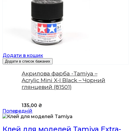
Додати в кошик
Додати в список бажаних
Акрилова фарба -Tamiya –
Acrylic Mini X-I Black – Чорний
глянцевий (81501)
135,00
₴
Попередній
Клей для моделей Tamiya Extra-