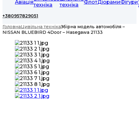
Авіація
Флот
Діорами
Фігури
техніка
техніка
+380957829051
Головна
Цивільна техніка
Збірна модель автомобіля –
NISSAN BLUEBIRD 4Door – Hasegawa 21133