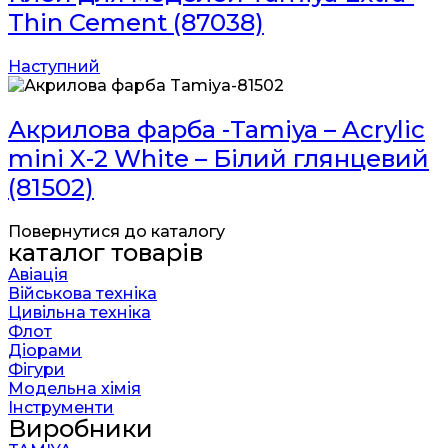
Thin Cement (87038)
Наступний
Акрилова фарба -Tamiya – Acrylic
mini X-2 White – Білий глянцевий
(81502)
Повернутися до каталогу
каталог товарів
Авіація
Військова техніка
Цивільна техніка
Флот
Діорами
Фігури
Модельна хімія
Інструменти
Виробники