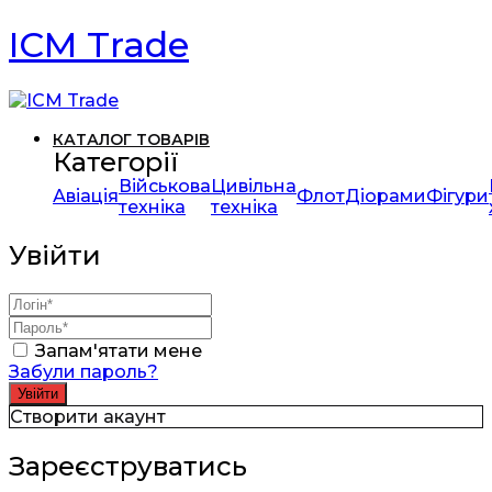
ICM Trade
КАТАЛОГ ТОВАРІВ
Категорії
Військова
Цивільна
Авіація
Флот
Діорами
Фігури
техніка
техніка
Увійти
Запам'ятати мене
Забули пароль?
Створити акаунт
Зареєструватись