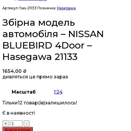
Артикул:
has-21133
Позначка:
Hasegawa
Збірна модель
автомобіля – NISSAN
BLUEBIRD 4Door –
Hasegawa 21133
1654,00
₴
дивляться це прямо зараз
Масштаб
1:24
Тільки
12 товар(ів)
залишилось!
Є в наявності
Збірна
+
-
модель
Додати в кошик