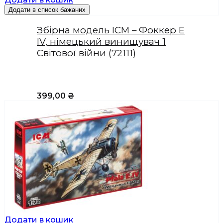
Додати в список бажаних
Збірна модель ICM – Фоккер Е
IV, німецький винищувач 1
Світової війни (72111)
399,00
₴
Додати в кошик