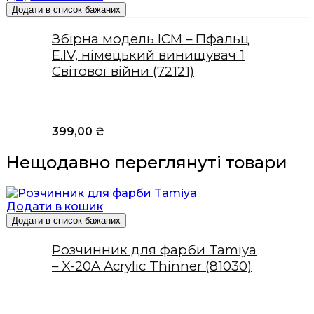
Додати в список бажаних
Збірна модель ICM – Пфальц
Е.IV, німецький винищувач 1
Світової війни (72121)
399,00
₴
Нещодавно переглянуті товари
Додати в кошик
Додати в список бажаних
Розчинник для фарби Tamiya
– X-20A Acrylic Thinner (81030)