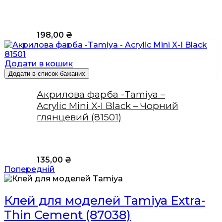
198,00
₴
Додати в кошик
Додати в список бажаних
Акрилова фарба -Tamiya –
Acrylic Mini X-I Black – Чорний
глянцевий (81501)
135,00
₴
Попередній
Клей для моделей Tamiya Extra-
Thin Cement (87038)