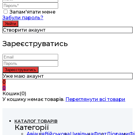
Запам'ятати мене
Забули пароль?
Створити акаунт
Зареєструватись
Уже маю акаунт
0
0
Кошик(0)
У кошику немає товарів.
Переглянути всі товари
КАТАЛОГ ТОВАРІВ
Категорії
Авіація
Військова
Цивільна
Флот
Діорами
Фі