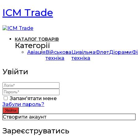
ICM Trade
КАТАЛОГ ТОВАРІВ
Категорії
Авіація
Військова
Цивільна
Флот
Діорами
Фі
техніка
техніка
Увійти
Запам'ятати мене
Забули пароль?
Створити акаунт
Зареєструватись