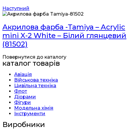
Наступний
Акрилова фарба -Tamiya – Acrylic
mini X-2 White – Білий глянцевий
(81502)
Повернутися до каталогу
каталог товарів
Авіація
Військова техніка
Цивільна техніка
Флот
Діорами
Фігури
Модельна хімія
Інструменти
Виробники