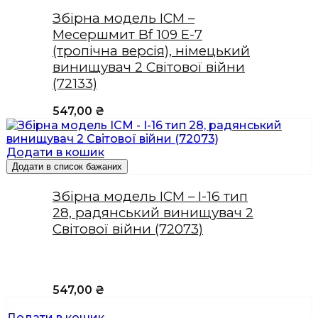
Збірна модель ICM –
Месершмит Bf 109 E-7
(тропічна версія), німецький
винищувач 2 Світової війни
(72133)
547,00
₴
Додати в кошик
Додати в список бажаних
Збірна модель ICM – І-16 тип
28, радянський винищувач 2
Світової війни (72073)
547,00
₴
Додати в кошик