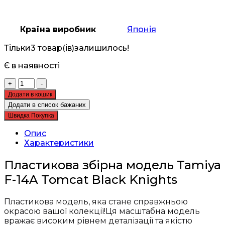
Країна виробник
Японія
Тільки
3 товар(ів)
залишилось!
Є в наявності
Збірна
+
-
модель
Додати в кошик
Tamiya
Додати в список бажаних
-
Швидка Покупка
літак
1:32
Опис
F-
Характеристики
14A
Tomcat
Пластикова збірна модель Tamiya
Black
F-14A Tomcat Black Knights
Knights
кількість
Пластикова модель, яка стане справжньою
окрасою вашої колекції!Ця масштабна модель
вражає високим рівнем деталізації та якістю