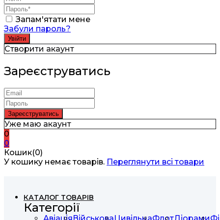
Запам'ятати мене
Забули пароль?
Створити акаунт
Зареєструватись
Уже маю акаунт
0
0
Кошик(0)
У кошику немає товарів.
Переглянути всі товари
КАТАЛОГ ТОВАРІВ
Категорії
Авіація
Військова
Цивільна
Флот
Діорами
Фі