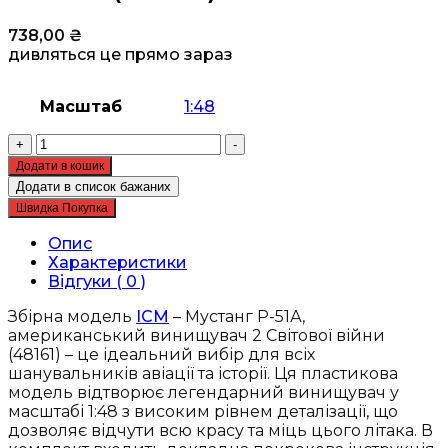
738,00
₴
дивляться це прямо зараз
Масштаб
1:48
Збірна
+
-
модель
Додати в кошик
ICM
Додати в список бажаних
-
Швидка Покупка
Мустанг
Р-51А,
Опис
американський
Характеристики
винищувач
Відгуки ( 0 )
2
Світової
Збірна модель
ICM
– Мустанг Р-51А,
війни
американський винищувач 2 Світової війни
(48161)
(48161) – це ідеальний вибір для всіх
кількість
шанувальників авіації та історії. Ця пластикова
модель відтворює легендарний винищувач у
масштабі 1:48 з високим рівнем деталізації, що
дозволяє відчути всю красу та міць цього літака. В