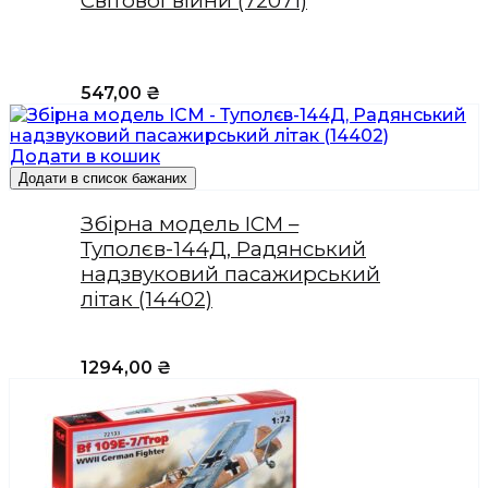
Світової війни (72071)
547,00
₴
Додати в кошик
Додати в список бажаних
Збірна модель ICM –
Туполєв-144Д, Радянський
надзвуковий пасажирський
літак (14402)
1294,00
₴