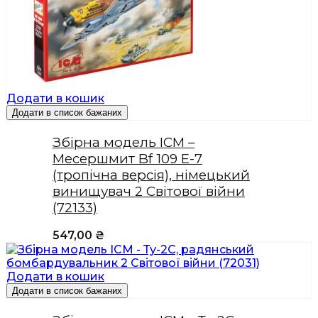
Додати в кошик
Додати в список бажаних
Збірна модель ICM –
Месершмит Bf 109 E-7
(тропічна версія), німецький
винищувач 2 Світової війни
(72133)
547,00
₴
Додати в кошик
Додати в список бажаних