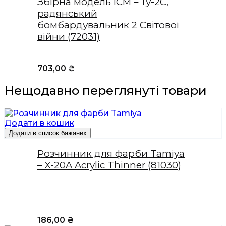
Збірна модель ICM – Ту-2С,
радянський
бомбардувальник 2 Світової
війни (72031)
703,00
₴
Нещодавно переглянуті товари
Додати в кошик
Додати в список бажаних
Розчинник для фарби Tamiya
– X-20A Acrylic Thinner (81030)
186,00
₴