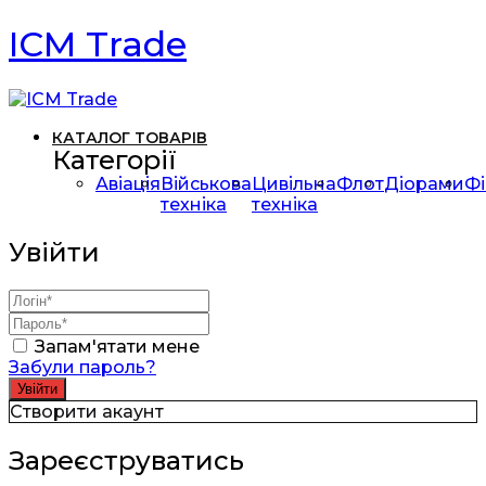
ICM Trade
КАТАЛОГ ТОВАРІВ
Категорії
Авіація
Військова
Цивільна
Флот
Діорами
Фі
техніка
техніка
Увійти
Запам'ятати мене
Забули пароль?
Створити акаунт
Зареєструватись