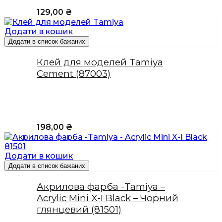
129,00
₴
Додати в кошик
Додати в список бажаних
Клей для моделей Tamiya
Cement (87003)
198,00
₴
Додати в кошик
Додати в список бажаних
Акрилова фарба -Tamiya –
Acrylic Mini X-I Black – Чорний
глянцевий (81501)