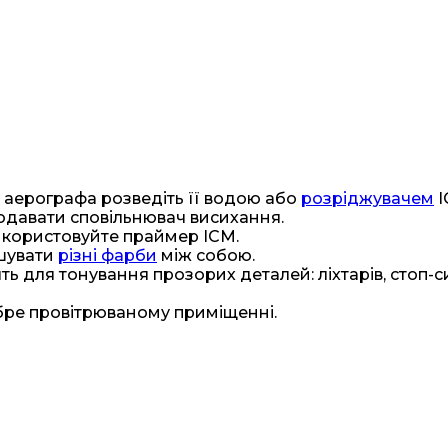
 аерографа розведіть її водою або
розріджувачем
I
одавати сповільнювач висихання.
икористовуйте праймер ICM.
ішувати
різні фарби
між собою.
ть для тонування прозорих деталей: ліхтарів, стоп-сиг
бре провітрюваному приміщенні.