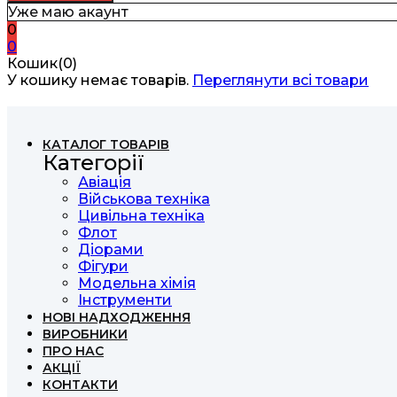
Уже маю акаунт
0
0
Кошик(0)
У кошику немає товарів.
Переглянути всі товари
КАТАЛОГ ТОВАРІВ
Категорії
Авіація
Військова техніка
Цивільна техніка
Флот
Діорами
Фігури
Модельна хімія
Інструменти
НОВІ НАДХОДЖЕННЯ
ВИРОБНИКИ
ПРО НАС
АКЦІЇ
КОНТАКТИ