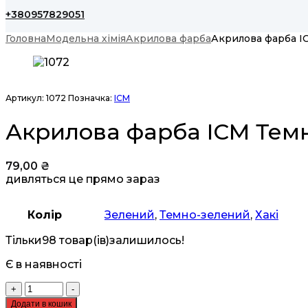
+380957829051
Головна
Модельна хімія
Акрилова фарба
Акрилова фарба I
Артикул:
1072
Позначка:
ICM
Акрилова фарба ICM Темн
79,00
₴
дивляться це прямо зараз
Колір
Зелений
,
Темно-зелений
,
Хакі
Тільки
98 товар(ів)
залишилось!
Є в наявності
Акрилова
+
-
фарба
Додати в кошик