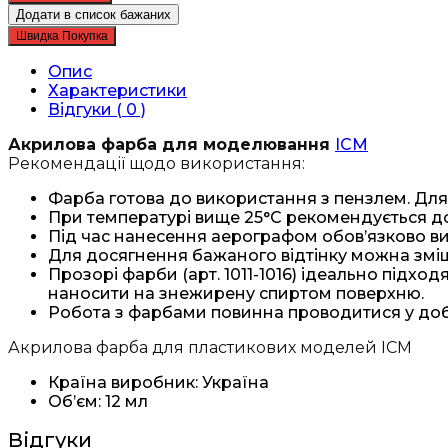
ICM
Додати в список бажаних
Темно-
Швидка Покупка
зелений
США
Опис
(1072)
Характеристики
кількість
Відгуки ( 0 )
Акрилова фарба для моделювання
ICM
Рекомендації щодо використання:
Фарба готова до використання з пензлем. Для
При температурі вище 25°C рекомендується д
Під час нанесення аерографом обов’язково в
Для досягнення бажаного відтінку можна зм
Прозорі фарби (арт. 1011-1016) ідеально підходя
наносити на знежирену спиртом поверхню.
Робота з фарбами повинна проводитися у до
Акрилова фарба для пластикових моделей ICM
Країна виробник: Україна
Об’єм: 12 мл
Відгуки