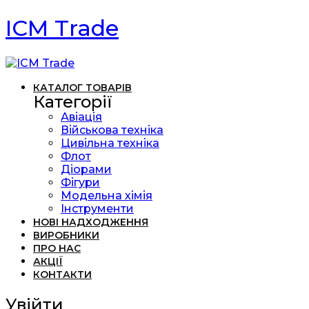
ICM Trade
КАТАЛОГ ТОВАРІВ
Категорії
Авіація
Військова техніка
Цивільна техніка
Флот
Діорами
Фігури
Модельна хімія
Інструменти
НОВІ НАДХОДЖЕННЯ
ВИРОБНИКИ
ПРО НАС
АКЦІЇ
КОНТАКТИ
Увійти