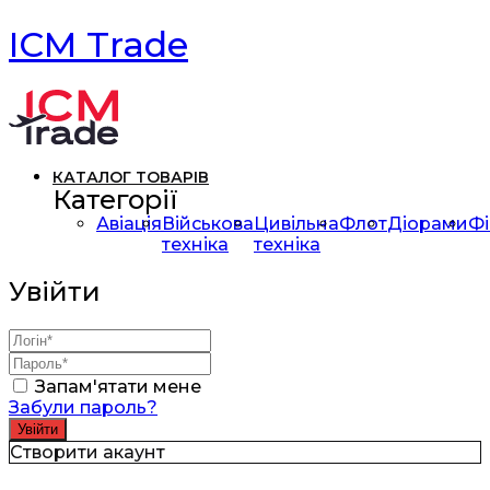
ICM Trade
КАТАЛОГ ТОВАРІВ
Категорії
Авіація
Військова
Цивільна
Флот
Діорами
Фі
техніка
техніка
Увійти
Запам'ятати мене
Забули пароль?
Створити акаунт