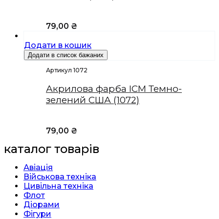
79,00
₴
Додати в кошик
Додати в список бажаних
Артикул 1072
Акрилова фарба ICM Темно-
зелений США (1072)
79,00
₴
каталог товарів
Авіація
Військова техніка
Цивільна техніка
Флот
Діорами
Фігури