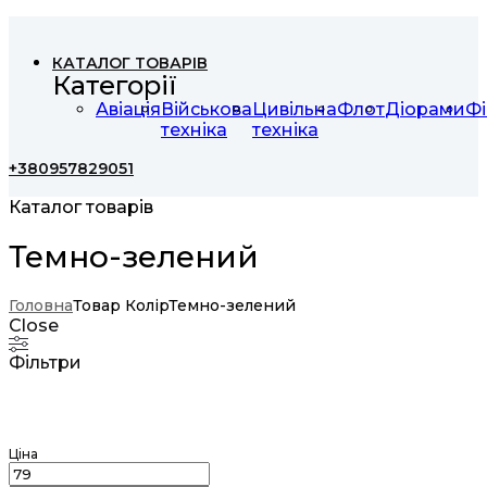
КАТАЛОГ ТОВАРІВ
Категорії
Авіація
Військова
Цивільна
Флот
Діорами
Фі
техніка
техніка
+380957829051
Каталог товарів
Темно-зелений
Головна
Товар Колір
Темно-зелений
Close
Фільтри
Ціна