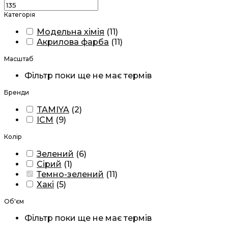
Категорія
Модельна хімія
(
11
)
Акрилова фарба
(
11
)
Масштаб
Фільтр поки ще не має термів
Бренди
TAMIYA
(
2
)
ICM
(
9
)
Колір
Зелений
(
6
)
Сірий
(
1
)
Темно-зелений
(
11
)
Хакі
(
5
)
Об'єм
Фільтр поки ще не має термів