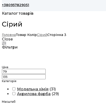
+380957829051
Каталог товарів
Сірий
Головна
Товар Колір
Сірий
Сторінка 3
Close
Фільтри
Ціна
Категорія
Модельна хімія
(
31
)
Акрилова фарба
(
29
)
Масштаб