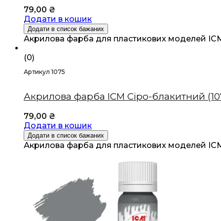
79,00
₴
Додати в кошик
Додати в список бажаних
Акрилова фарба для пластикових моделей ICM 
(0)
Артикул 1075
Акрилова фарба ICM Сіро-блакитний (10
79,00
₴
Додати в кошик
Додати в список бажаних
Акрилова фарба для пластикових моделей ICM 