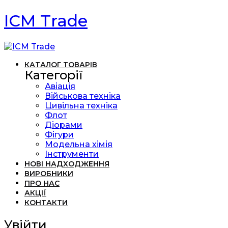
ICM Trade
КАТАЛОГ ТОВАРІВ
Категорії
Авіація
Військова техніка
Цивільна техніка
Флот
Діорами
Фігури
Модельна хімія
Інструменти
НОВІ НАДХОДЖЕННЯ
ВИРОБНИКИ
ПРО НАС
АКЦІЇ
КОНТАКТИ
Увійти