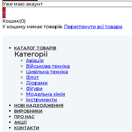
Уже маю акаунт
0
0
Кошик(0)
У кошику немає товарів.
Переглянути всі товари
КАТАЛОГ ТОВАРІВ
Категорії
Авіація
Військова техніка
Цивільна техніка
Флот
Діорами
Фігури
Модельна хімія
Інструменти
НОВІ НАДХОДЖЕННЯ
ВИРОБНИКИ
ПРО НАС
АКЦІЇ
КОНТАКТИ