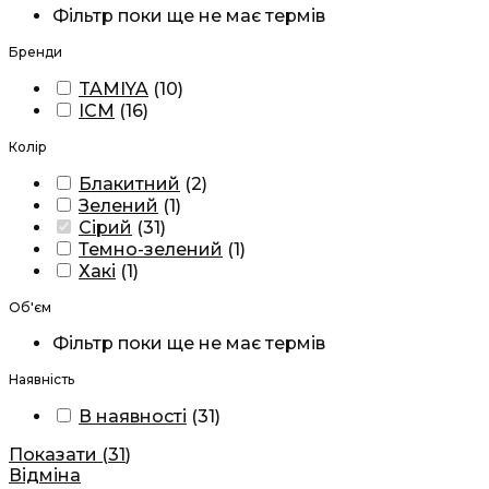
Фільтр поки ще не має термів
Бренди
TAMIYA
(
10
)
ICM
(
16
)
Колір
Блакитний
(
2
)
Зелений
(
1
)
Сірий
(
31
)
Темно-зелений
(
1
)
Хакі
(
1
)
Об'єм
Фільтр поки ще не має термів
Наявність
В наявності
(
31
)
Показати
(
31
)
Відміна