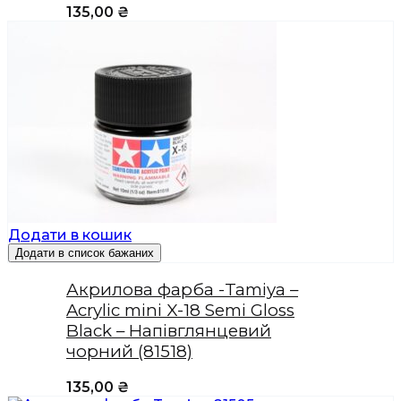
135,00
₴
Додати в кошик
Додати в список бажаних
Акрилова фарба -Tamiya –
Acrylic mini X-18 Semi Gloss
Black – Напівглянцевий
чорний (81518)
135,00
₴