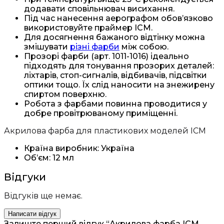
додавати сповільнювач висихання.
Під час нанесення аерографом обов’язково
використовуйте праймер ICM.
Для досягнення бажаного відтінку можна
змішувати
різні фарби
між собою.
Прозорі фарби (арт. 1011-1016) ідеально
підходять для тонування прозорих деталей:
ліхтарів, стоп-сигналів, відбивачів, підсвітки
оптики тощо. Їх слід наносити на знежирену
спиртом поверхню.
Робота з фарбами повинна проводитися у
добре провітрюваному приміщенні.
Акрилова фарба для пластикових моделей ICM
Країна виробник: Україна
Об’єм: 12 мл
Відгуки
Відгуків ще немає.
Написати відгук
Залиште перший відгук “Акрилова фарба ICM