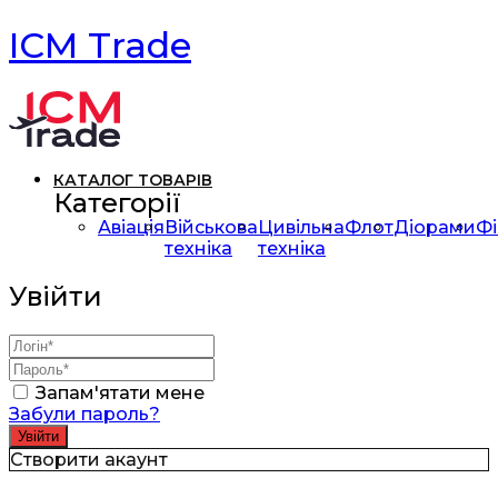
ICM Trade
КАТАЛОГ ТОВАРІВ
Категорії
Авіація
Військова
Цивільна
Флот
Діорами
Фі
техніка
техніка
Увійти
Запам'ятати мене
Забули пароль?
Створити акаунт