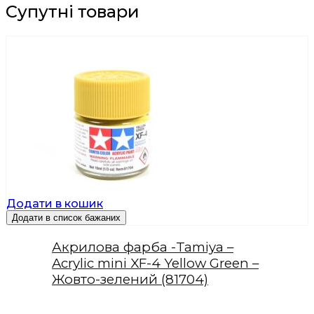
Супутні товари
Додати в кошик
Додати в список бажаних
Акрилова фарба -Tamiya –
Acrylic mini XF-4 Yellow Green –
Жовто-зелений (81704)