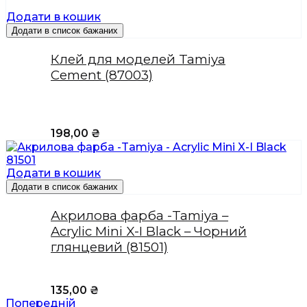
Додати в кошик
Додати в список бажаних
Клей для моделей Tamiya
Cement (87003)
198,00
₴
Додати в кошик
Додати в список бажаних
Акрилова фарба -Tamiya –
Acrylic Mini X-I Black – Чорний
глянцевий (81501)
135,00
₴
Попередній