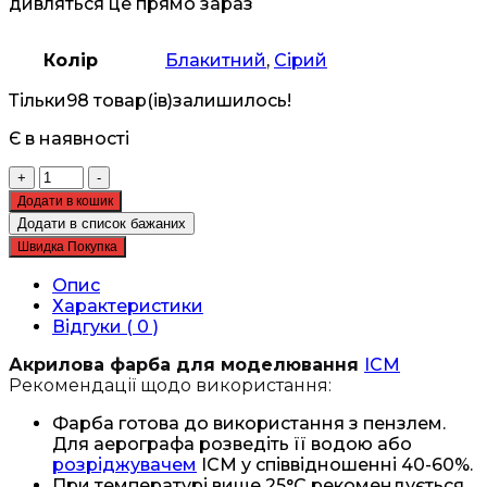
дивляться це прямо зараз
Колір
Блакитний
,
Сірий
Тільки
98 товар(ів)
залишилось!
Є в наявності
Акрилова
+
-
фарба
Додати в кошик
ICM
Додати в список бажаних
Темно-
Швидка Покупка
синій
сірий
Опис
(1034)
Характеристики
кількість
Відгуки ( 0 )
Акрилова фарба для моделювання
ICM
Рекомендації щодо використання:
Фарба готова до використання з пензлем.
Для аерографа розведіть її водою або
розріджувачем
ICM у співвідношенні 40-60%.
При температурі вище 25°C рекомендується