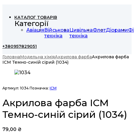
КАТАЛОГ ТОВАРІВ
Категорії
Авіація
Військова
Цивільна
Флот
Діорами
Фі
техніка
техніка
+380957829051
Головна
Модельна хімія
Акрилова фарба
Акрилова фарба
ICM Темно-синій сірий (1034)
Артикул:
1034
Позначка:
ICM
Акрилова фарба ICM
Темно-синій сірий (1034)
79,00
₴