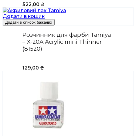
522,00
₴
Додати в кошик
Додати в список бажаних
Розчинник для фарби Tamiya
– X-20A Acrylic mini Thinner
(81520)
129,00
₴