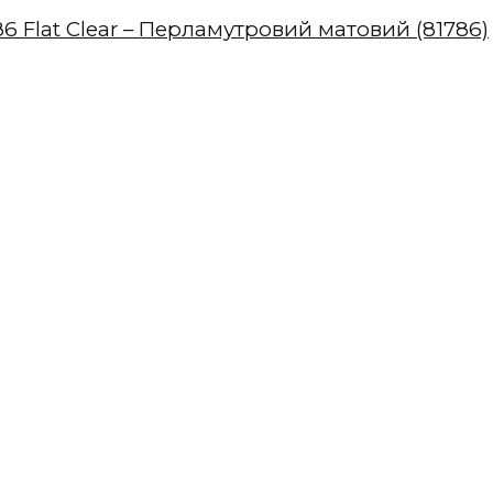
86 Flat Clear – Перламутровий матовий (81786)