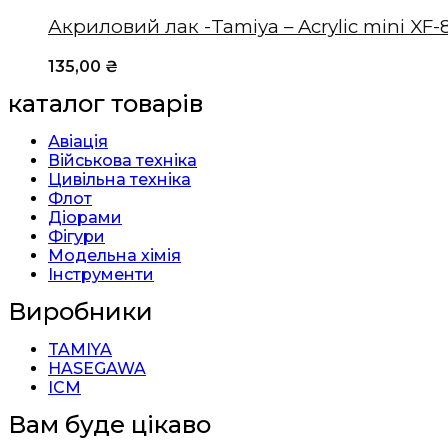
Акриловий лак -Tamiya – Acrylic mini XF-
135,00
₴
каталог товарів
Авіація
Військова техніка
Цивільна техніка
Флот
Діорами
Фігури
Модельна хімія
Інструменти
Виробники
TAMIYA
HASEGAWA
ICM
Вам буде цікаво