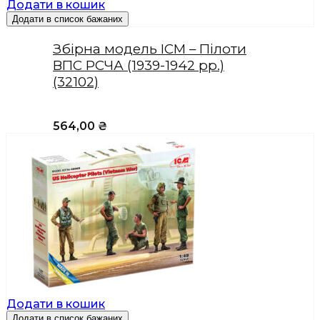
Додати в кошик
Додати в список бажаних
Збірна модель ICM – Пілоти
ВПС РСЧА (1939-1942 рр.)
(32102)
564,00
₴
Додати в кошик
Додати в список бажаних