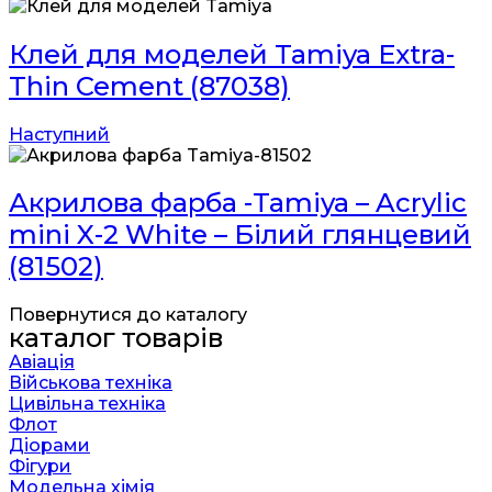
Клей для моделей Tamiya Extra-
Thin Cement (87038)
Наступний
Акрилова фарба -Tamiya – Acrylic
mini X-2 White – Білий глянцевий
(81502)
Повернутися до каталогу
каталог товарів
Авіація
Військова техніка
Цивільна техніка
Флот
Діорами
Фігури
Модельна хімія