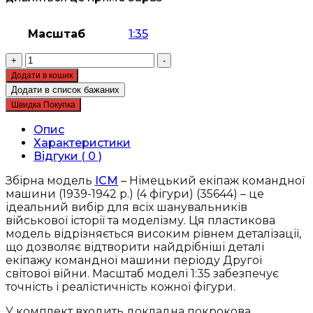
Масштаб
1:35
Збірна
+
-
модель
Додати в кошик
ICM
Додати в список бажаних
-
Швидка Покупка
Німецький
екіпаж
Опис
командної
Характеристики
машини
Відгуки ( 0 )
(1939-
1942
Збірна модель
ICM
– Німецький екіпаж командної
р.)
машини (1939-1942 р.) (4 фігури) (35644) – це
(35644)
ідеальний вибір для всіх шанувальників
кількість
військової історії та моделізму. Ця пластикова
модель відрізняється високим рівнем деталізації,
що дозволяє відтворити найдрібніші деталі
екіпажу командної машини періоду Другої
світової війни. Масштаб моделі 1:35 забезпечує
точність і реалістичність кожної фігури.
У комплект входить докладна покрокова