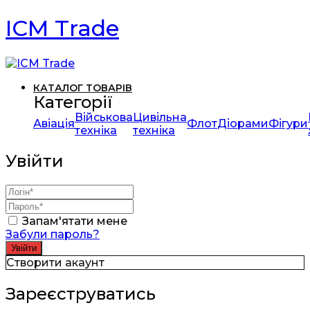
ICM Trade
КАТАЛОГ ТОВАРІВ
Категорії
Військова
Цивільна
Авіація
Флот
Діорами
Фігури
техніка
техніка
Увійти
Запам'ятати мене
Забули пароль?
Створити акаунт
Зареєструватись