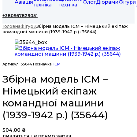
Авіація
Флот
Діорами
Фігури
техніка
техніка
+380957829051
Головна
Фігури
Збірна модель ICM – Німецький екіпаж
командної машини (1939-1942 р.) (35644)
Артикул:
35644
Позначка:
ICM
Збірна модель ICM –
Німецький екіпаж
командної машини
(1939-1942 р.) (35644)
504,00
₴
дивляться це прямо зараз