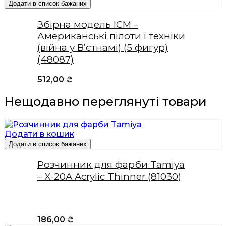
Додати в список бажаних
Збірна модель ICM –
Американські пілоти і техніки
(війна у В’єтнамі) (5 фигур)
(48087)
512,00
₴
Нещодавно переглянуті товари
Додати в кошик
Додати в список бажаних
Розчинник для фарби Tamiya
– X-20A Acrylic Thinner (81030)
186,00
₴