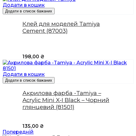
Додати в кошик
Додати в список бажаних
Клей для моделей Tamiya
Cement (87003)
198,00
₴
Додати в кошик
Додати в список бажаних
Акрилова фарба -Tamiya –
Acrylic Mini X-I Black – Чорний
глянцевий (81501)
135,00
₴
Попередній