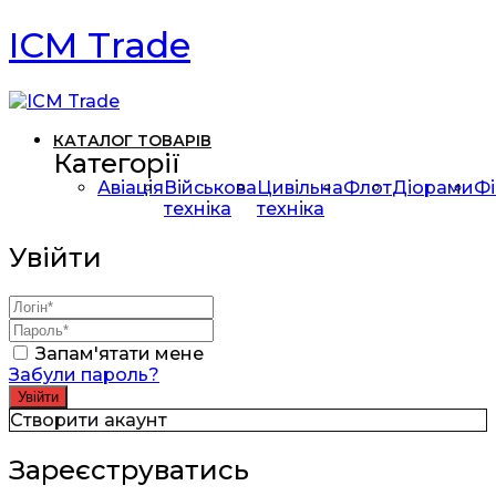
ICM Trade
КАТАЛОГ ТОВАРІВ
Категорії
Авіація
Військова
Цивільна
Флот
Діорами
Фі
техніка
техніка
Увійти
Запам'ятати мене
Забули пароль?
Створити акаунт
Зареєструватись