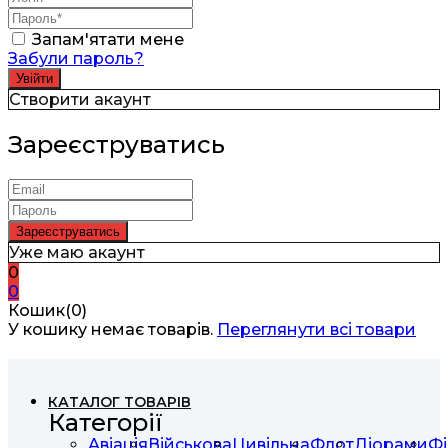
Запам'ятати мене
Забули пароль?
Створити акаунт
Зареєструватись
Уже маю акаунт
0
0
Кошик(0)
У кошику немає товарів.
Переглянути всі товари
КАТАЛОГ ТОВАРІВ
Категорії
Авіація
Військова
Цивільна
Флот
Діорами
Фі