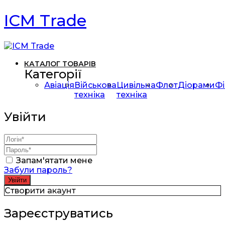
ICM Trade
КАТАЛОГ ТОВАРІВ
Категорії
Авіація
Військова
Цивільна
Флот
Діорами
Фі
техніка
техніка
Увійти
Запам'ятати мене
Забули пароль?
Створити акаунт
Зареєструватись