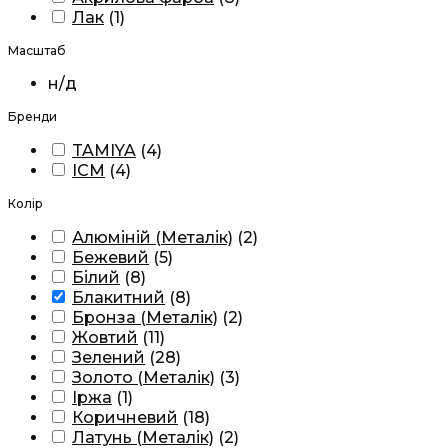
Лак
(
1
)
Масштаб
н/д
Бренди
TAMIYA
(
4
)
ICM
(
4
)
Колір
Алюміній (Металік)
(
2
)
Бежевий
(
5
)
Білий
(
8
)
Блакитний
(
8
)
Бронза (Металік)
(
2
)
Жовтий
(
11
)
Зелений
(
28
)
Золото (Металік)
(
3
)
Іржа
(
1
)
Коричневий
(
18
)
Латунь (Металік)
(
2
)