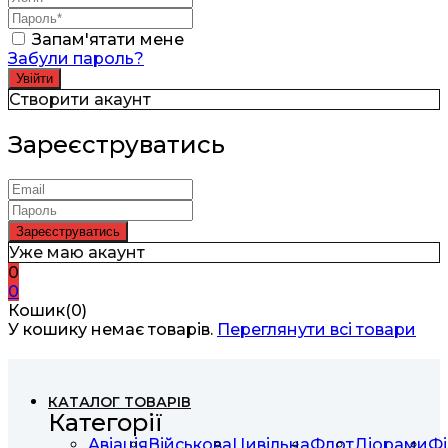
Запам'ятати мене
Забули пароль?
Створити акаунт
Зареєструватись
Уже маю акаунт
0
0
Кошик(0)
У кошику немає товарів.
Переглянути всі товари
КАТАЛОГ ТОВАРІВ
Категорії
Авіація
Військова
Цивільна
Флот
Діорами
Фі