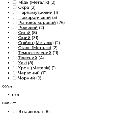
Мідь (Металік)
(
2
)
Охра
(
2
)
Перламутровий
(
1
)
Помаранчевий
(
5
)
Різнокольоровий
(
76
)
Рожевий
(
2
)
Синій
(
8
)
Сірий
(
31
)
Срібло (Металік)
(
2
)
Сталь (Металік)
(
2
)
Темно-зелений
(
11
)
Тілесний
(
4
)
Хакі
(
8
)
Хром (Металік)
(
1
)
Червоний
(
11
)
Чорний
(
9
)
Об'єм
н/д
Наявність
В наявності
(
8
)