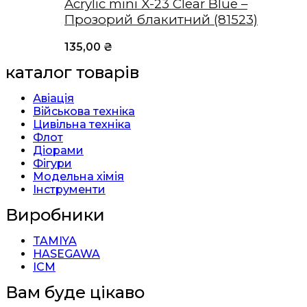
Acrylic mini X-23 Clear Blue –
Прозорий блакитний (81523)
135,00
₴
каталог товарів
Авіація
Військова техніка
Цивільна техніка
Флот
Діорами
Фігури
Модельна хімія
Інструменти
Виробники
TAMIYA
HASEGAWA
ICM
Вам буде цікаво