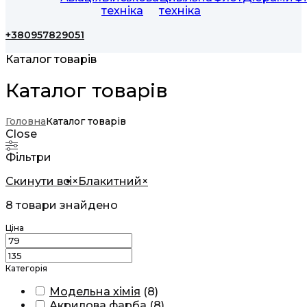
техніка
техніка
+380957829051
Каталог товарів
Каталог товарів
Головна
Каталог товарів
Close
Фільтри
Скинути всі
×
Блакитний
×
8
товари знайдено
Ціна
Категорія
Модельна хімія
(
8
)
Акрилова фарба
(
8
)