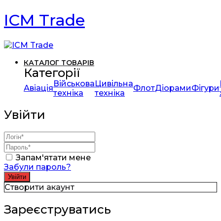
ICM Trade
КАТАЛОГ ТОВАРІВ
Категорії
Військова
Цивільна
Авіація
Флот
Діорами
Фігури
техніка
техніка
Увійти
Запам'ятати мене
Забули пароль?
Створити акаунт
Зареєструватись