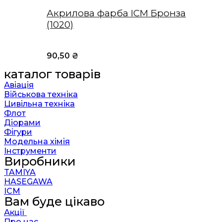
Акрилова фарба ICM Бронза
(1020)
90,50
₴
каталог товарів
Авіація
Військова техніка
Цивільна техніка
Флот
Діорами
Фігури
Модельна хімія
Інструменти
Виробники
TAMIYA
HASEGAWA
ICM
Вам буде цікаво
Акції
Про нас