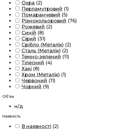
Охра
(
2
)
Перламутровий
(
1
)
Помаранчевий
(
5
)
Різнокольоровий
(
76
)
Рожевий
(
2
)
Синій
(
8
)
Сірий
(
31
)
Срібло (Металік)
(
2
)
Сталь (Металік)
(
2
)
Темно-зелений
(
11
)
Тілесний
(
4
)
Хакі
(
8
)
Хром (Металік)
(
1
)
Червоний
(
11
)
Чорний
(
9
)
Об'єм
н/д
Наявність
В наявності
(
2
)