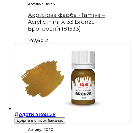
Артикул 81533
Акрилова фарба -Tamiya –
Acrylic mini X-33 Bronze –
Бронзовий (81533)
147,60
₴
Додати в кошик
Додати в список бажаних
Артикул 1020