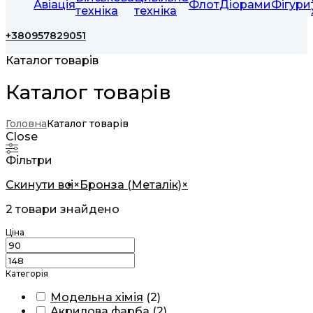
Авіація
Флот
Діорами
Фігури
техніка
техніка
+380957829051
Каталог товарів
Каталог товарів
Головна
Каталог товарів
Close
Фільтри
Скинути всі
×
Бронза (Металік)
×
2
товари знайдено
Ціна
Категорія
Модельна хімія
(
2
)
Акрилова фарба
(
2
)