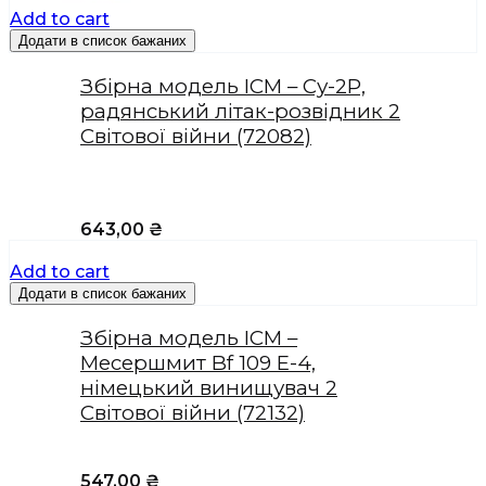
Add to cart
Додати в список бажаних
Збірна модель ICM – Су-2Р,
радянський літак-розвідник 2
Світової війни (72082)
643,00
₴
Add to cart
Додати в список бажаних
Збірна модель ICM –
Месершмит Bf 109 E-4,
німецький винищувач 2
Світової війни (72132)
547,00
₴