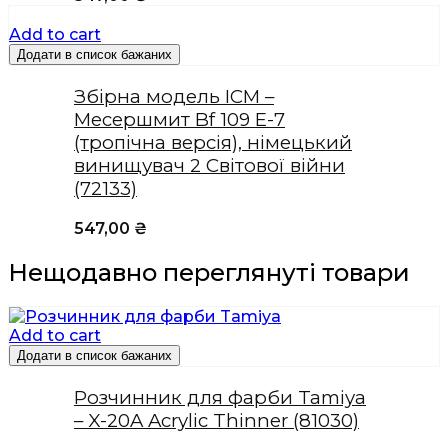
Add to cart
Додати в список бажаних
Збірна модель ICM –
Месершмит Bf 109 E-7
(тропічна версія), німецький
винищувач 2 Світової війни
(72133)
547,00
₴
Нещодавно переглянуті товари
Add to cart
Додати в список бажаних
Розчинник для фарби Tamiya
– X-20A Acrylic Thinner (81030)