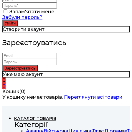
Запам'ятати мене
Забули пароль?
Створити акаунт
Зареєструватись
Уже маю акаунт
0
0
Кошик(0)
У кошику немає товарів.
Переглянути всі товари
КАТАЛОГ ТОВАРІВ
Категорії
Авіація
Військова
Цивільна
Флот
Діорами
Фі