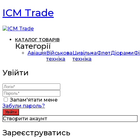
ICM Trade
КАТАЛОГ ТОВАРІВ
Категорії
Авіація
Військова
Цивільна
Флот
Діорами
Фі
техніка
техніка
Увійти
Запам'ятати мене
Забули пароль?
Створити акаунт
Зареєструватись