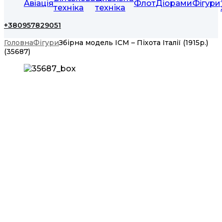
Авіація
Флот
Діорами
Фігури
техніка
техніка
+380957829051
Головна
Фігури
Збірна модель ICM – Піхота Італії (1915р.)
(35687)