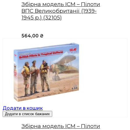
Збірна модель ICM – Пілоти
ВПС Великобританії (1939-
1945 р.) (32105)
564,00
₴
Додати в кошик
Додати в список бажаних
Збірна модель ICM – Пілоти