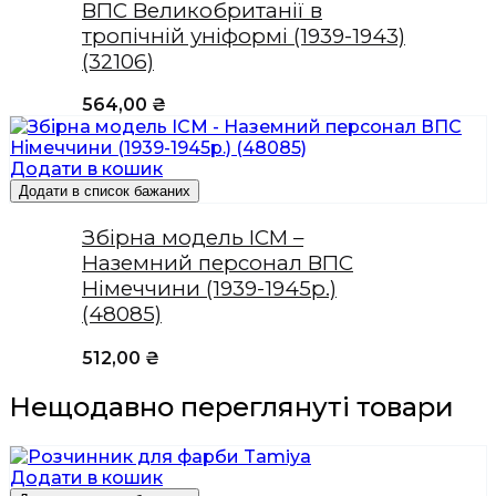
ВПС Великобританії в
тропічній уніформі (1939-1943)
(32106)
564,00
₴
Додати в кошик
Додати в список бажаних
Збірна модель ICM –
Наземний персонал ВПС
Німеччини (1939-1945р.)
(48085)
512,00
₴
Нещодавно переглянуті товари
Додати в кошик