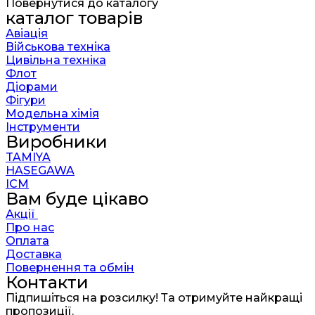
Повернутися до каталогу
каталог товарів
Авіація
Військова техніка
Цивільна техніка
Флот
Діорами
Фігури
Модельна хімія
Інструменти
Виробники
TAMIYA
HASEGAWA
ICM
Вам буде цікаво
Акції
Про нас
Оплата
Доставка
Повернення та обмін
Контакти
Підпишіться на розсилку! Та отримуйте найкращі
пропозиції.