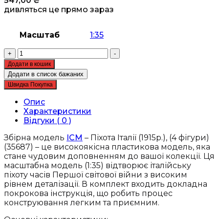
547,00
₴
дивляться це прямо зараз
Масштаб
1:35
Збірна
+
-
модель
Додати в кошик
ICM
Додати в список бажаних
-
Швидка Покупка
Піхота
Італії
Опис
(1915р.)
Характеристики
(35687)
Відгуки ( 0 )
кількість
Збірна модель
ICM
– Піхота Італії (1915р.), (4 фігури)
(35687) – це високоякісна пластикова модель, яка
стане чудовим доповненням до вашої колекції. Ця
масштабна модель (1:35) відтворює італійську
піхоту часів Першої світової війни з високим
рівнем деталізації. В комплект входить докладна
покрокова інструкція, що робить процес
конструювання легким та приємним.