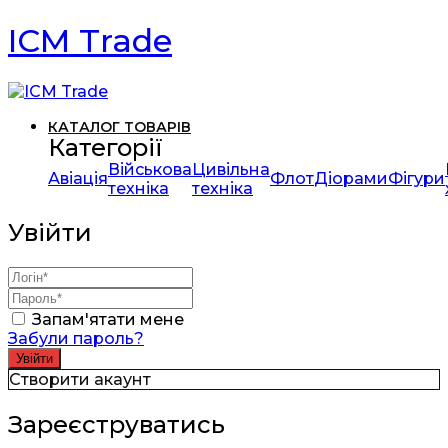
ICM Trade
КАТАЛОГ ТОВАРІВ
Категорії
Військова
Цивільна
Авіація
Флот
Діорами
Фігури
техніка
техніка
Увійти
Запам'ятати мене
Забули пароль?
Створити акаунт
Зареєструватись