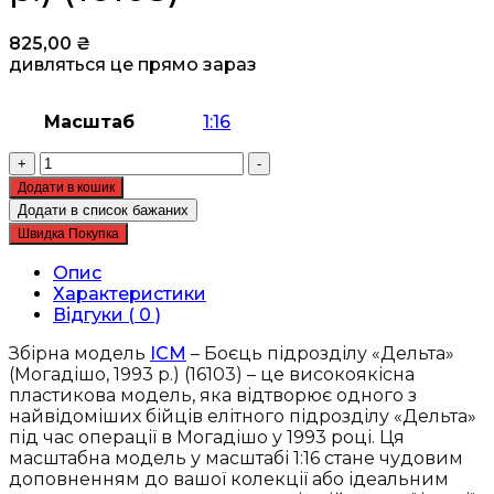
825,00
₴
дивляться це прямо зараз
Масштаб
1:16
Збірна
+
-
модель
Додати в кошик
ICM
Додати в список бажаних
-
Швидка Покупка
Боєць
підрозділу
Опис
«Дельта»
Характеристики
(Могадішо,
Відгуки ( 0 )
1993
р.)
Збірна модель
ICM
– Боєць підрозділу «Дельта»
(16103)
(Могадішо, 1993 р.) (16103) – це високоякісна
кількість
пластикова модель, яка відтворює одного з
найвідоміших бійців елітного підрозділу «Дельта»
під час операції в Могадішо у 1993 році. Ця
масштабна модель у масштабі 1:16 стане чудовим
доповненням до вашої колекції або ідеальним