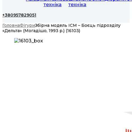
техніка
техніка
+380957829051
Головна
Фігури
Збірна модель ICM – Боєць підрозділу
«Дельта» (Могадішо, 1993 р.) (16103)