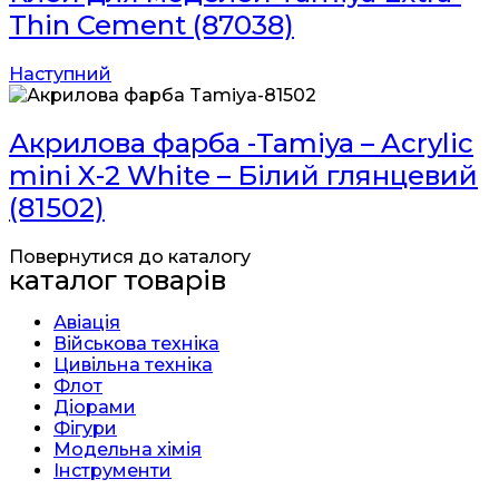
Thin Cement (87038)
Наступний
Акрилова фарба -Tamiya – Acrylic
mini X-2 White – Білий глянцевий
(81502)
Повернутися до каталогу
каталог товарів
Авіація
Військова техніка
Цивільна техніка
Флот
Діорами
Фігури
Модельна хімія
Інструменти