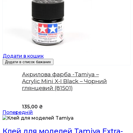
Додати в кошик
Додати в список бажаних
Акрилова фарба -Tamiya –
Acrylic Mini X-I Black – Чорний
глянцевий (81501)
135,00
₴
Попередній
Клей для моделей Tamiya Extra-