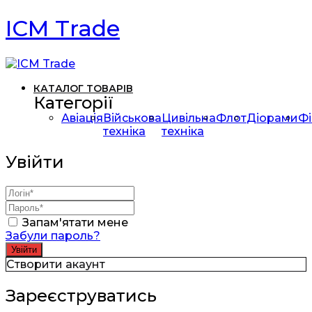
ICM Trade
КАТАЛОГ ТОВАРІВ
Категорії
Авіація
Військова
Цивільна
Флот
Діорами
Фі
техніка
техніка
Увійти
Запам'ятати мене
Забули пароль?
Створити акаунт
Зареєструватись