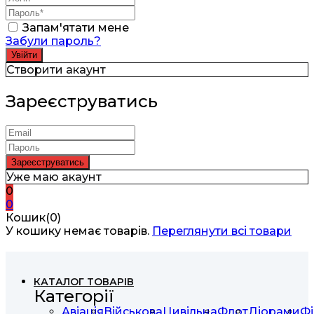
Запам'ятати мене
Забули пароль?
Створити акаунт
Зареєструватись
Уже маю акаунт
0
0
Кошик(0)
У кошику немає товарів.
Переглянути всі товари
КАТАЛОГ ТОВАРІВ
Категорії
Авіація
Військова
Цивільна
Флот
Діорами
Фі