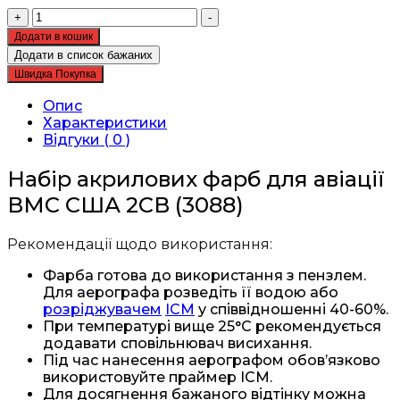
Набір
+
-
акрилових
Додати в кошик
фарб
Додати в список бажаних
для
Швидка Покупка
авіації
ВМС
Опис
США
Характеристики
2СВ
Відгуки ( 0 )
(3088)
кількість
Набір акрилових фарб для авіації
ВМС США 2СВ (3088)
Рекомендації щодо використання:
Фарба готова до використання з пензлем.
Для аерографа розведіть її водою або
розріджувачем
ICM
у співвідношенні 40-60%.
При температурі вище 25°C рекомендується
додавати сповільнювач висихання.
Під час нанесення аерографом обов’язково
використовуйте праймер ICM.
Для досягнення бажаного відтінку можна