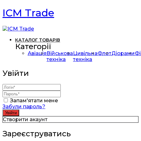
ICM Trade
КАТАЛОГ ТОВАРІВ
Категорії
Авіація
Військова
Цивільна
Флот
Діорами
Фі
техніка
техніка
Увійти
Запам'ятати мене
Забули пароль?
Створити акаунт
Зареєструватись