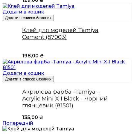
129,00
₴
Додати в кошик
Додати в список бажаних
Клей для моделей Tamiya
Cement (87003)
198,00
₴
Додати в кошик
Додати в список бажаних
Акрилова фарба -Tamiya –
Acrylic Mini X-I Black – Чорний
глянцевий (81501)
135,00
₴
Попередній