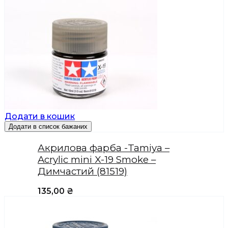
Додати в кошик
Додати в список бажаних
Акрилова фарба -Tamiya –
Acrylic mini X-19 Smoke –
Димчастий (81519)
135,00
₴