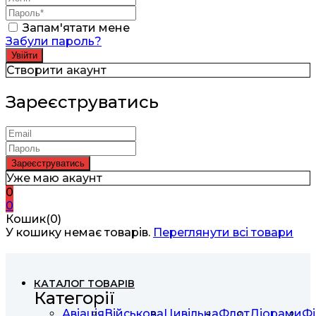
Запам'ятати мене
Забули пароль?
Створити акаунт
Зареєструватись
Уже маю акаунт
0
0
Кошик(0)
У кошику немає товарів.
Переглянути всі товари
КАТАЛОГ ТОВАРІВ
Категорії
Авіація
Військова
Цивільна
Флот
Діорами
Фі