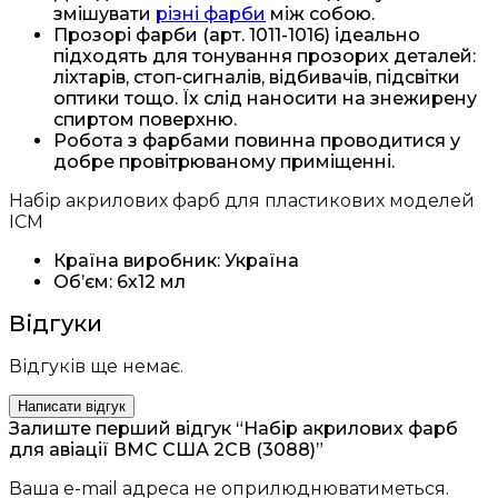
змішувати
різні фарби
між собою.
Прозорі фарби (арт. 1011-1016) ідеально
підходять для тонування прозорих деталей:
ліхтарів, стоп-сигналів, відбивачів, підсвітки
оптики тощо. Їх слід наносити на знежирену
спиртом поверхню.
Робота з фарбами повинна проводитися у
добре провітрюваному приміщенні.
Набір акрилових фарб для пластикових моделей
ICM
Країна виробник: Україна
Об’єм: 6х12 мл
Відгуки
Відгуків ще немає.
Написати відгук
Залиште перший відгук “Набір акрилових фарб
для авіації ВМС США 2СВ (3088)”
Ваша e-mail адреса не оприлюднюватиметься.