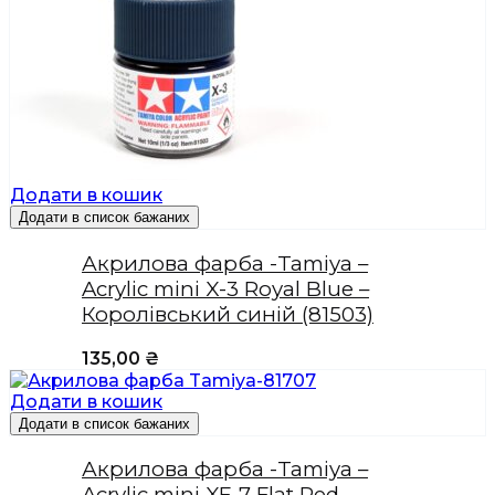
Додати в кошик
Додати в список бажаних
Акрилова фарба -Tamiya –
Acrylic mini X-3 Royal Blue –
Королівський синій (81503)
135,00
₴
Додати в кошик
Додати в список бажаних
Акрилова фарба -Tamiya –
Acrylic mini XF-7 Flat Red –