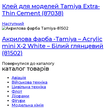
Клей для моделей Tamiya Extra-
Thin Cement (87038)
Наступний
Акрилова фарба -Tamiya – Acrylic
mini X-2 White – Білий глянцевий
(81502)
Повернутися до каталогу
каталог товарів
Авіація
Військова техніка
Цивільна техніка
Флот
Діорами
Фігури
Модельна хімія