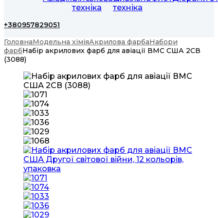
техніка
техніка
+380957829051
Головна
Модельна хімія
Акрилова фарба
Набори
фарб
Набір акрилових фарб для авіації ВМС США 2СВ
(3088)