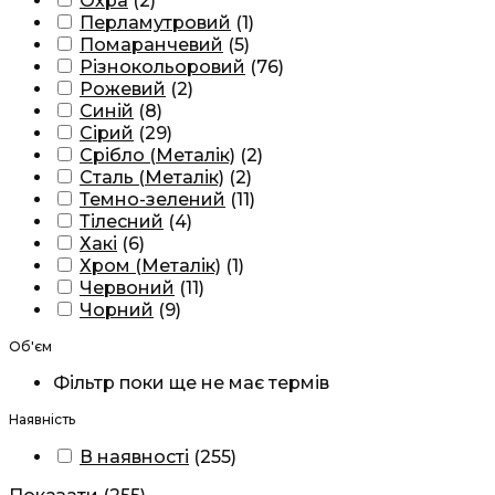
Охра
(
2
)
Перламутровий
(
1
)
Помаранчевий
(
5
)
Різнокольоровий
(
76
)
Рожевий
(
2
)
Синій
(
8
)
Сірий
(
29
)
Срібло (Металік)
(
2
)
Сталь (Металік)
(
2
)
Темно-зелений
(
11
)
Тілесний
(
4
)
Хакі
(
6
)
Хром (Металік)
(
1
)
Червоний
(
11
)
Чорний
(
9
)
Об'єм
Фільтр поки ще не має термів
Наявність
В наявності
(
255
)