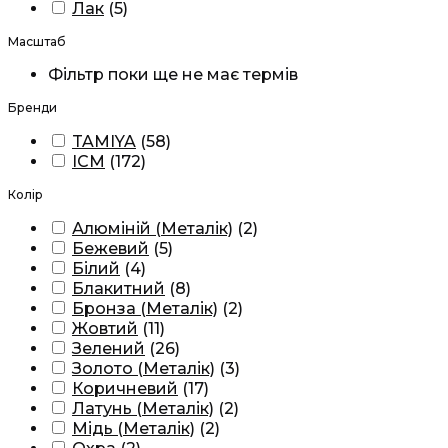
Лак
(
5
)
Масштаб
Фільтр поки ще не має термів
Бренди
TAMIYA
(
58
)
ICM
(
172
)
Колір
Алюміній (Металік)
(
2
)
Бежевий
(
5
)
Білий
(
4
)
Блакитний
(
8
)
Бронза (Металік)
(
2
)
Жовтий
(
11
)
Зелений
(
26
)
Золото (Металік)
(
3
)
Коричневий
(
17
)
Латунь (Металік)
(
2
)
Мідь (Металік)
(
2
)