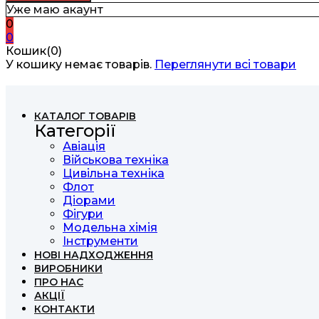
Уже маю акаунт
0
0
Кошик(0)
У кошику немає товарів.
Переглянути всі товари
КАТАЛОГ ТОВАРІВ
Категорії
Авіація
Військова техніка
Цивільна техніка
Флот
Діорами
Фігури
Модельна хімія
Інструменти
НОВІ НАДХОДЖЕННЯ
ВИРОБНИКИ
ПРО НАС
АКЦІЇ
КОНТАКТИ