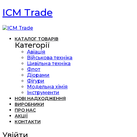
ICM Trade
КАТАЛОГ ТОВАРІВ
Категорії
Авіація
Військова техніка
Цивільна техніка
Флот
Діорами
Фігури
Модельна хімія
Інструменти
НОВІ НАДХОДЖЕННЯ
ВИРОБНИКИ
ПРО НАС
АКЦІЇ
КОНТАКТИ
Увійти