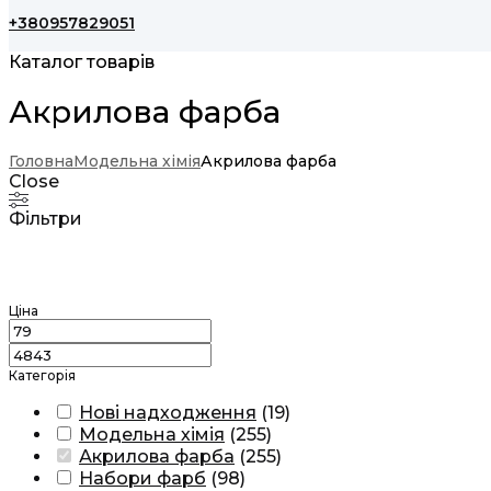
+380957829051
Каталог товарів
Акрилова фарба
Головна
Модельна хімія
Акрилова фарба
Close
Фільтри
Ціна
Категорія
Нові надходження
(
19
)
Модельна хімія
(
255
)
Акрилова фарба
(
255
)
Набори фарб
(
98
)