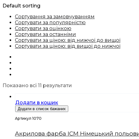
Default sorting
Сортування за замовчуванням
Сортувати за популярністю
Сортувати за оцінкою
Сортувати за останніми
Сортувати за ціною: від нижчої до вищої
Сортувати за ціною: від вищої до нижчої
Показано всі 11 результати
Додати в кошик
Додати в список бажаних
Артикул 1070
Акрилова фарба ICM Німецький польовий