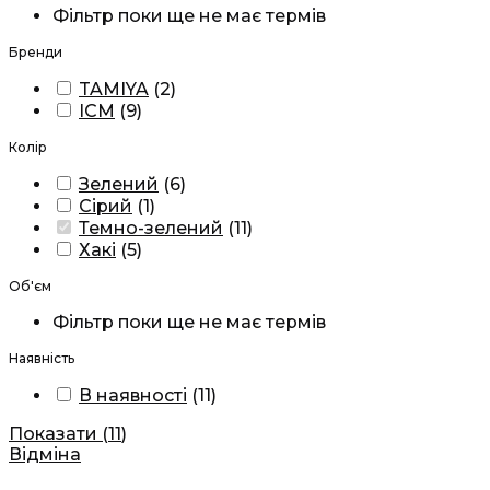
Фільтр поки ще не має термів
Бренди
TAMIYA
(
2
)
ICM
(
9
)
Колір
Зелений
(
6
)
Сірий
(
1
)
Темно-зелений
(
11
)
Хакі
(
5
)
Об'єм
Фільтр поки ще не має термів
Наявність
В наявності
(
11
)
Показати
(
11
)
Відміна