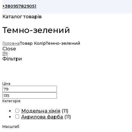
+380957829051
Каталог товарів
Темно-зелений
Головна
Товар Колір
Темно-зелений
Close
Фільтри
Ціна
Категорія
Модельна хімія
(
11
)
Акрилова фарба
(
11
)
Масштаб