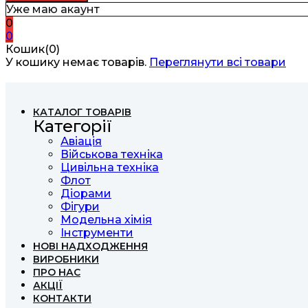
Уже маю акаунт
0
0
Кошик(0)
У кошику немає товарів.
Переглянути всі товари
КАТАЛОГ ТОВАРІВ
Категорії
Авіація
Військова техніка
Цивільна техніка
Флот
Діорами
Фігури
Модельна хімія
Інструменти
НОВІ НАДХОДЖЕННЯ
ВИРОБНИКИ
ПРО НАС
АКЦІЇ
КОНТАКТИ