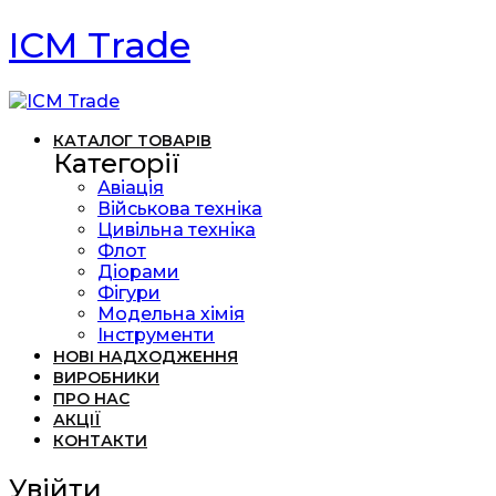
ICM Trade
КАТАЛОГ ТОВАРІВ
Категорії
Авіація
Військова техніка
Цивільна техніка
Флот
Діорами
Фігури
Модельна хімія
Інструменти
НОВІ НАДХОДЖЕННЯ
ВИРОБНИКИ
ПРО НАС
АКЦІЇ
КОНТАКТИ
Увійти