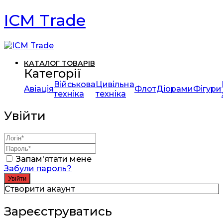
ICM Trade
КАТАЛОГ ТОВАРІВ
Категорії
Військова
Цивільна
Авіація
Флот
Діорами
Фігури
техніка
техніка
Увійти
Запам'ятати мене
Забули пароль?
Створити акаунт
Зареєструватись