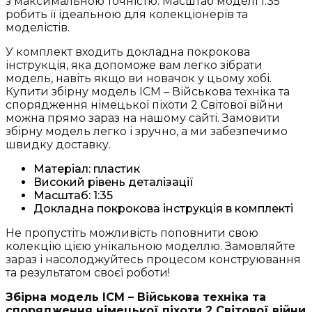
з максимальною точністю. Масштаб моделі 1:35
робить її ідеальною для колекціонерів та
моделістів.
У комплект входить докладна покрокова
інструкція, яка допоможе вам легко зібрати
модель, навіть якщо ви новачок у цьому хобі.
Купити збірну модель ICM – Військова техніка та
спорядження німецької піхоти 2 Світової війни
можна прямо зараз на нашому сайті. Замовити
збірну модель легко і зручно, а ми забезпечимо
швидку доставку.
Матеріал: пластик
Високий рівень деталізації
Масштаб: 1:35
Докладна покрокова інструкція в комплекті
Не пропустіть можливість поповнити свою
колекцію цією унікальною моделлю. Замовляйте
зараз і насолоджуйтесь процесом конструювання
та результатом своєї роботи!
Збірна модель ICM – Військова техніка та
спорядження німецької піхоти 2 Світової війни