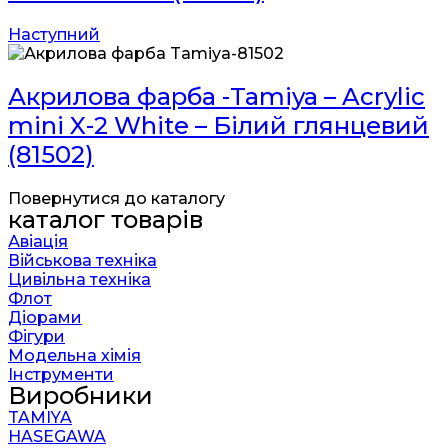
Наступний
Акрилова фарба -Tamiya – Acrylic
mini X-2 White – Білий глянцевий
(81502)
Повернутися до каталогу
каталог товарів
Авіація
Військова техніка
Цивільна техніка
Флот
Діорами
Фігури
Модельна хімія
Інструменти
Виробники
TAMIYA
HASEGAWA