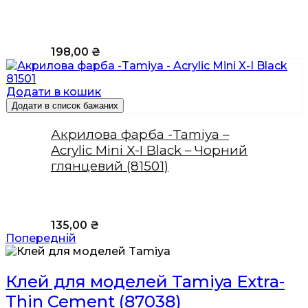
198,00
₴
Додати в кошик
Додати в список бажаних
Акрилова фарба -Tamiya –
Acrylic Mini X-I Black – Чорний
глянцевий (81501)
135,00
₴
Попередній
Клей для моделей Tamiya Extra-
Thin Cement (87038)