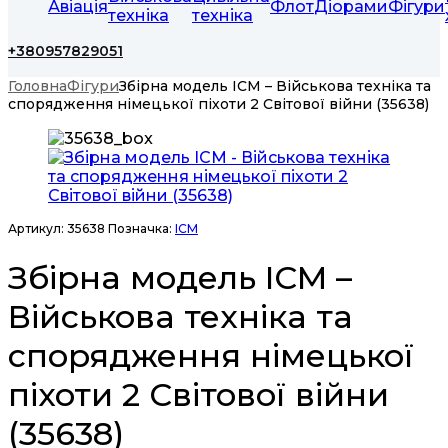
Авіація
Флот
Діорами
Фігури
техніка
техніка
+380957829051
Головна
Фігури
Збірна модель ICM – Військова техніка та
спорядження німецької піхоти 2 Світової війни (35638)
Артикул:
35638
Позначка:
ICM
Збірна модель ICM –
Військова техніка та
спорядження німецької
піхоти 2 Світової війни
(35638)