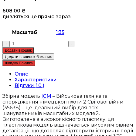
608,00
₴
дивляться це прямо зараз
Масштаб
1:35
Збірна
+
-
модель
Додати в кошик
ICM
Додати в список бажаних
-
Швидка Покупка
Військова
техніка
Опис
та
Характеристики
спорядження
Відгуки ( 0 )
німецької
піхоти
Збірна модель
ICM
– Військова техніка та
2
спорядження німецької піхоти 2 Світової війни
Світової
(35638) – це ідеальний вибір для всіх
війни
шанувальників масштабних моделей.
(35638)
Виготовлена з високоякісного пластику, ця
кількість
пластикова модель відзначається високим рівнем
деталізації, що дозволяє відтворити історичні події