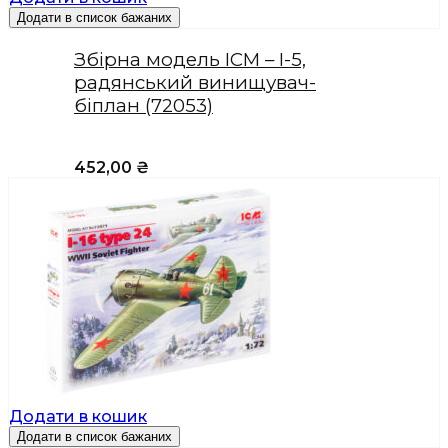
Додати в список бажаних
Збірна модель ICM – І-5,
радянський винищувач-
біплан (72053)
452,00
₴
Додати в кошик
Додати в список бажаних