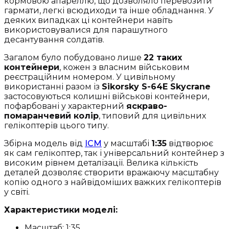
кормовою апареллю, що дозволяло перевозити
гармати, легкі всюдиходи та інше обладнання. У
деяких випадках ці контейнери навіть
використовувалися для парашутного
десантування солдатів.
Загалом було побудовано лише
22 таких
контейнери
, кожен з власним військовим
реєстраційним номером. У цивільному
використанні разом із
Sikorsky S-64E Skycrane
застосовуються колишні військові контейнери,
пофарбовані у характерний
яскраво-
помаранчевий колір
, типовий для цивільних
гелікоптерів цього типу.
Збірна модель від
ICM
у масштабі
1:35
відтворює
як сам гелікоптер, так і універсальний контейнер з
високим рівнем деталізації. Велика кількість
деталей дозволяє створити вражаючу масштабну
копію одного з найвідоміших важких гелікоптерів
у світі.
Характеристики моделі:
Масштаб: 1:35