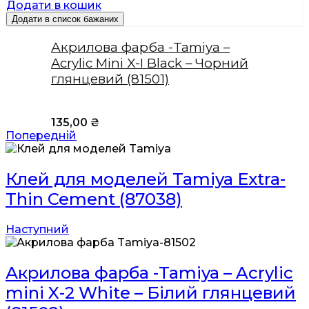
Додати в кошик
Додати в список бажаних
Акрилова фарба -Tamiya –
Acrylic Mini X-I Black – Чорний
глянцевий (81501)
135,00
₴
Попередній
Клей для моделей Tamiya Extra-
Thin Cement (87038)
Наступний
Акрилова фарба -Tamiya – Acrylic
mini X-2 White – Білий глянцевий