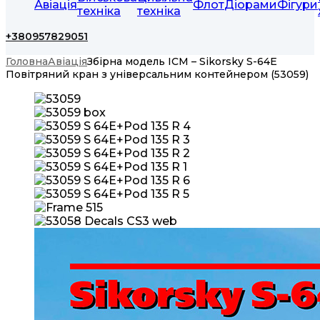
Авіація
Флот
Діорами
Фігури
техніка
техніка
+380957829051
Головна
Авіація
Збірна модель ICM – Sikorsky S-64E
Повітряний кран з універсальним контейнером (53059)