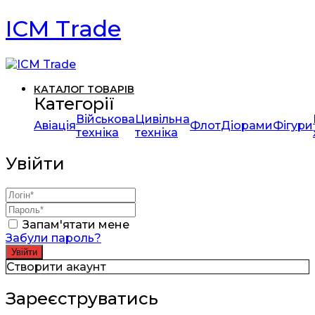
ICM Trade
КАТАЛОГ ТОВАРІВ
Категорії
Військова
Цивільна
Авіація
Флот
Діорами
Фігури
техніка
техніка
Увійти
Запам'ятати мене
Забули пароль?
Створити акаунт
Зареєструватись