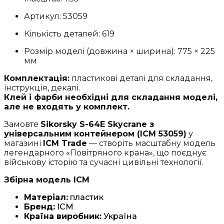
Артикул: 53059
Кількість деталей: 619
Розмір моделі (довжина × ширина): 775 × 225
мм
Комплектація:
пластикові деталі для складання,
інструкція, декалі.
Клей і фарби необхідні для складання моделі,
але не входять у комплект.
Замовте
Sikorsky S-64E Skycrane з
універсальним контейнером (ICM 53059)
у
магазині
ICM Trade
— створіть масштабну модель
легендарного «Повітряного крана», що поєднує
військову історію та сучасні цивільні технології.
Збірна модель ICM
Матеріал:
пластик
Бренд:
ICM
Країна виробник:
Україна