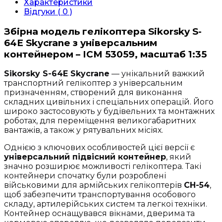
Характеристики
Повітряний
Відгуки ( 0 )
кран
з
Збірна модель гелікоптера Sikorsky S-
універсальним
64E Skycrane з універсальним
контейнером
контейнером – ICM 53059, масштаб 1:35
(53059)
кількість
Sikorsky S-64E Skycrane
— унікальний важкий
транспортний гелікоптер з універсальним
призначенням, створений для виконання
складних цивільних і спеціальних операцій. Його
широко застосовують у будівельних та монтажних
роботах, для переміщення великогабаритних
вантажів, а також у рятувальних місіях.
Однією з ключових особливостей цієї версії є
універсальний підвісний контейнер
, який
значно розширює можливості гелікоптера. Такі
контейнери спочатку були розроблені
військовими для армійських гелікоптерів
CH-54
,
щоб забезпечити транспортування особового
складу, артилерійських систем та легкої техніки.
Контейнер оснащувався вікнами, дверима та