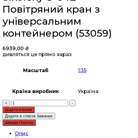
Повітряний кран з
універсальним
контейнером (53059)
6939,00
₴
дивляться це прямо зараз
Масштаб
1:35
Країна виробник
Україна
Збірна
+
-
модель
Додати в кошик
ICM
Додати в список бажаних
-
Швидка Покупка
Sikorsky
S-
Опис
64E