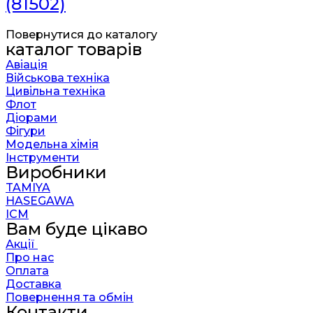
(81502)
Повернутися до каталогу
каталог товарів
Авіація
Військова техніка
Цивільна техніка
Флот
Діорами
Фігури
Модельна хімія
Інструменти
Виробники
TAMIYA
HASEGAWA
ICM
Вам буде цікаво
Акції
Про нас
Оплата
Доставка
Повернення та обмін
Контакти