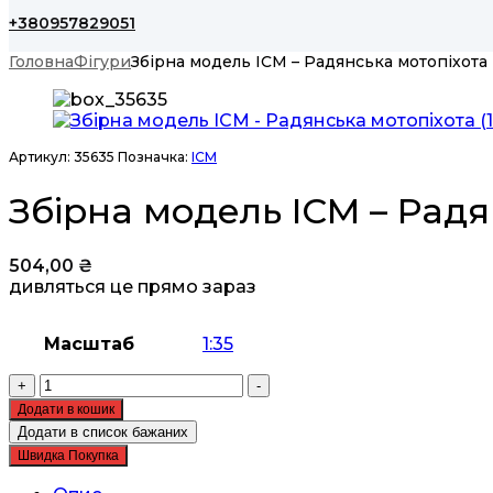
+380957829051
Головна
Фігури
Збірна модель ICM – Радянська мотопіхота (1
Артикул:
35635
Позначка:
ICM
Збірна модель ICM – Радянс
504,00
₴
дивляться це прямо зараз
Масштаб
1:35
Збірна
+
-
модель
Додати в кошик
ICM
Додати в список бажаних
-
Швидка Покупка
Радянська
мотопіхота