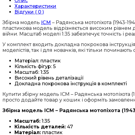
Опис
(1943-
Характеристики
1945
Відгуки ( 0 )
рр),
(5
Збірна модель
ICM
– Радянська мотопіхота (1943-1945
фігур)
пластикова модель відрізняється високим рівнем дет
(35635)
війни. Масштаб моделі 1:35 забезпечує точність і реа
кількість
У комплект входить докладна покрокова інструкція
моделістів, так і для новачків, які тільки починають
Матеріал: пластик
Кількість фігур: 5
Масштаб: 1:35
Високий рівень деталізації
Докладна покрокова інструкція в комплекті
Купити збірну модель ICM – Радянська мотопіхота (1
просто додайте товар у кошик і оформіть замовле
Збірна модель ICM – Радянська мотопіхота (1943-1
Масштаб:
1:35
Кількість деталей:
47
Матеріал:
пластик