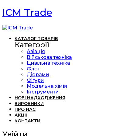
ICM Trade
КАТАЛОГ ТОВАРІВ
Категорії
Авіація
Військова техніка
Цивільна техніка
Флот
Діорами
Фігури
Модельна хімія
Інструменти
НОВІ НАДХОДЖЕННЯ
ВИРОБНИКИ
ПРО НАС
АКЦІЇ
КОНТАКТИ
Увійти