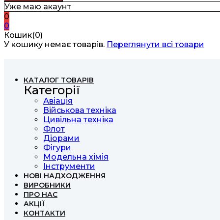
Уже маю акаунт
0
0
Кошик(0)
У кошику немає товарів.
Переглянути всі товари
КАТАЛОГ ТОВАРІВ
Категорії
Авіація
Військова техніка
Цивільна техніка
Флот
Діорами
Фігури
Модельна хімія
Інструменти
НОВІ НАДХОДЖЕННЯ
ВИРОБНИКИ
ПРО НАС
АКЦІЇ
КОНТАКТИ