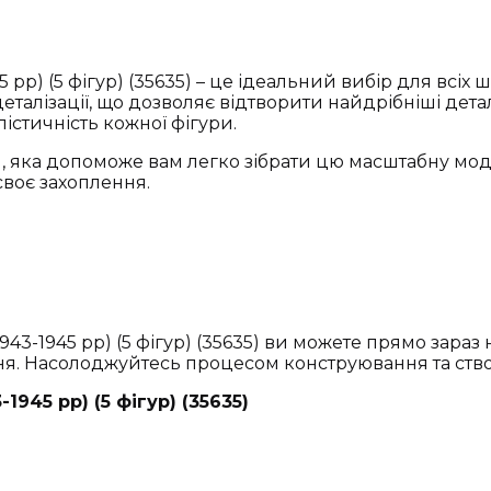
 рр) (5 фігур) (35635) – це ідеальний вибір для всіх 
алізації, що дозволяє відтворити найдрібніші детал
лістичність кожної фігури.
, яка допоможе вам легко зібрати цю масштабну мод
 своє захоплення.
943-1945 рр) (5 фігур) (35635) ви можете прямо зараз
ння. Насолоджуйтесь процесом конструювання та ств
945 рр) (5 фігур) (35635)