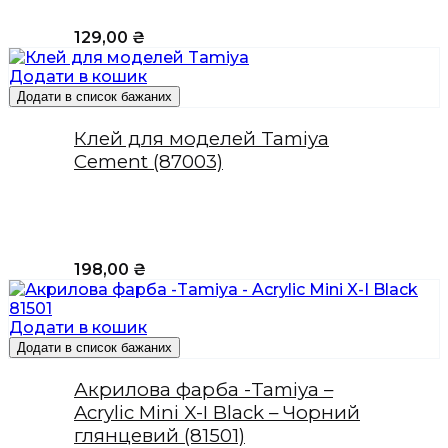
129,00
₴
Додати в кошик
Додати в список бажаних
Клей для моделей Tamiya
Cement (87003)
198,00
₴
Додати в кошик
Додати в список бажаних
Акрилова фарба -Tamiya –
Acrylic Mini X-I Black – Чорний
глянцевий (81501)