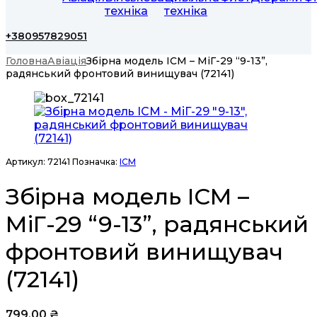
техніка
техніка
+380957829051
Головна
Авіація
Збірна модель ICM – МіГ-29 “9-13”,
радянський фронтовий винищувач (72141)
Артикул:
72141
Позначка:
ICM
Збірна модель ICM –
МіГ-29 “9-13”, радянський
фронтовий винищувач
(72141)
799,00
₴