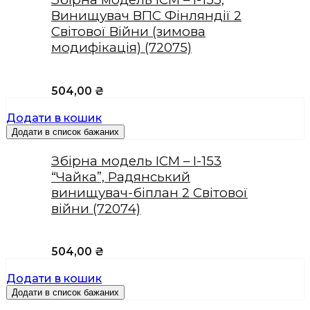
Винищувач ВПС Фінляндії 2
Світової Війни (зимова
модифікація) (72075)
504,00
₴
Додати в кошик
Додати в список бажаних
Збірна модель ICM – I-153
“Чайка”, Радянський
винищувач-біплан 2 Світової
війни (72074)
504,00
₴
Додати в кошик
Додати в список бажаних