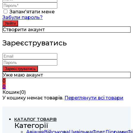
Запам'ятати мене
Забули пароль?
Створити акаунт
Зареєструватись
Уже маю акаунт
0
0
Кошик(0)
У кошику немає товарів.
Переглянути всі товари
КАТАЛОГ ТОВАРІВ
Категорії
Авіація
Військова
Цивільна
Флот
Діорами
Фі