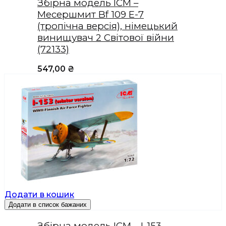
Збірна модель ICM –
Месершмит Bf 109 E-7
(тропічна версія), німецький
винищувач 2 Світової війни
(72133)
547,00
₴
Додати в кошик
Додати в список бажаних
Збірна модель ICM – І-153,