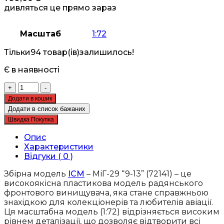
дивляться це прямо зараз
Масштаб
1:72
Тільки
94 товар(ів)
залишилось!
Є в наявності
Збірна
+
-
модель
Додати в кошик
ICM
Додати в список бажаних
-
Швидка Покупка
МіГ-29
"9-
Опис
13",
Характеристики
радянський
Відгуки ( 0 )
фронтовий
винищувач
Збірна модель
ICM
– МіГ-29 “9-13” (72141) – це
(72141)
високоякісна пластикова модель радянського
кількість
фронтового винищувача, яка стане справжньою
знахідкою для колекціонерів та любителів авіації.
Ця масштабна модель (1:72) відрізняється високим
рівнем деталізації, що дозволяє відтворити всі