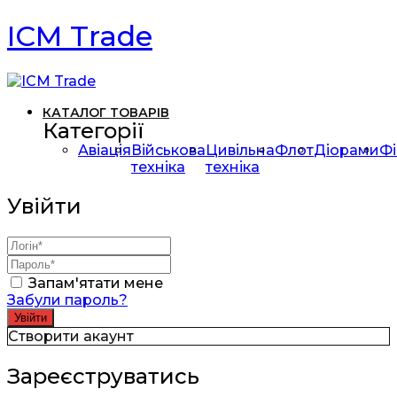
ICM Trade
КАТАЛОГ ТОВАРІВ
Категорії
Авіація
Військова
Цивільна
Флот
Діорами
Фі
техніка
техніка
Увійти
Запам'ятати мене
Забули пароль?
Створити акаунт
Зареєструватись