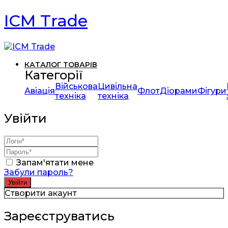
ICM Trade
КАТАЛОГ ТОВАРІВ
Категорії
Військова
Цивільна
Авіація
Флот
Діорами
Фігури
техніка
техніка
Увійти
Запам'ятати мене
Забули пароль?
Створити акаунт
Зареєструватись