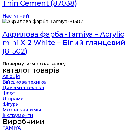
Thin Cement (87038)
Наступний
Акрилова фарба -Tamiya – Acrylic
mini X-2 White – Білий глянцевий
(81502)
Повернутися до каталогу
каталог товарів
Авіація
Військова техніка
Цивільна техніка
Флот
Діорами
Фігури
Модельна хімія
Інструменти
Виробники
TAMIYA