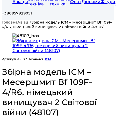
Авіація
Флот
Діорами
Фігури
техніка
техніка
+380957829051
Головна
Авіація
Збірна модель ICM – Месершмит Bf 109F-
4/R6, німецький винищувач 2 Світової війни (48107)
Артикул:
48107
Позначка:
ICM
Збірна модель ICM –
Месершмит Bf 109F-
4/R6, німецький
винищувач 2 Світової
війни (48107)