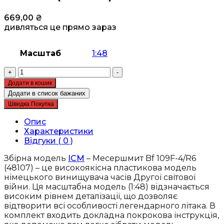
669,00
₴
дивляться це прямо зараз
Масштаб
1:48
Збірна
+
-
модель
Додати в кошик
ICM
Додати в список бажаних
-
Швидка Покупка
Месершмит
Bf
Опис
109F-
Характеристики
4/R6,
Відгуки ( 0 )
німецький
винищувач
Збірна модель
ICM
– Месершмит Bf 109F-4/R6
2
(48107) – це високоякісна пластикова модель
Світової
німецького винищувача часів Другої світової
війни
війни. Ця масштабна модель (1:48) відзначається
(48107)
високим рівнем деталізації, що дозволяє
кількість
відтворити всі особливості легендарного літака. В
комплект входить докладна покрокова інструкція,