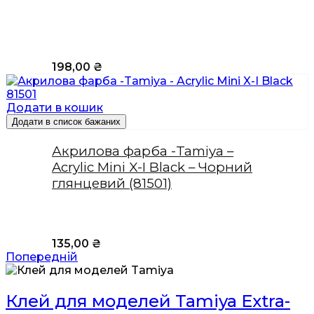
198,00
₴
Додати в кошик
Додати в список бажаних
Акрилова фарба -Tamiya –
Acrylic Mini X-I Black – Чорний
глянцевий (81501)
135,00
₴
Попередній
Клей для моделей Tamiya Extra-