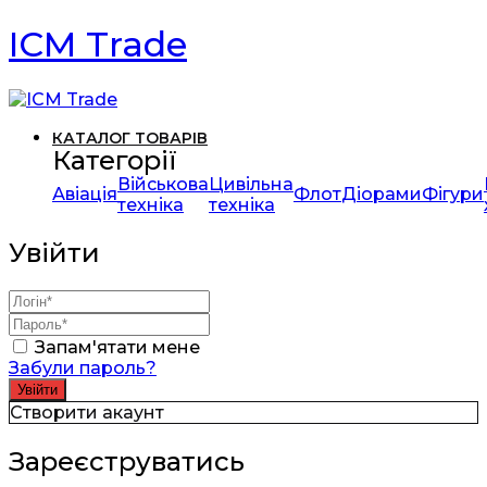
ICM Trade
КАТАЛОГ ТОВАРІВ
Категорії
Військова
Цивільна
Авіація
Флот
Діорами
Фігури
техніка
техніка
Увійти
Запам'ятати мене
Забули пароль?
Створити акаунт
Зареєструватись