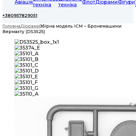
Авіація
Флот
Діорами
Фігури
техніка
техніка
+380957829051
Головна
Діорами
Збірна модель ICM – Бронемашини
Вермахту (DS3525)