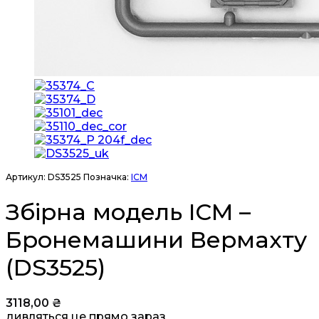
Артикул:
DS3525
Позначка:
ICM
Збірна модель ICM –
Бронемашини Вермахту
(DS3525)
3118,00
₴
дивляться це прямо зараз