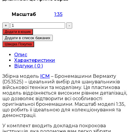
Масштаб
1:35
Збірна
+
-
модель
Додати в кошик
ICM
Додати в список бажаних
-
Швидка Покупка
Бронемашини
Вермахту
Опис
(DS3525)
Характеристики
кількість
Відгуки ( 0 )
Збірна модель
ICM
– Бронемашини Вермахту
(DS3525) – ідеальний вибір для шанувальників
військової техніки та моделізму. Ця пластикова
модель відрізняється високим рівнем деталізації,
що дозволяє відтворити всі особливості
оригінальної бронемашини. Масштаб моделі 1:35,
що робить її ідеальною для колекціонування та
демонстрації.
У комплект входить докладна покрокова
інструкція, яка допоможе вам легко зібрати