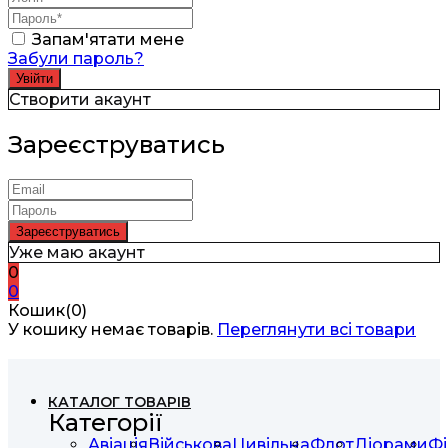
Запам'ятати мене
Забули пароль?
Створити акаунт
Зареєструватись
Уже маю акаунт
0
0
Кошик(0)
У кошику немає товарів.
Переглянути всі товари
КАТАЛОГ ТОВАРІВ
Категорії
Авіація
Військова
Цивільна
Флот
Діорами
Фі