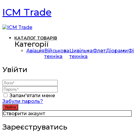
ICM Trade
КАТАЛОГ ТОВАРІВ
Категорії
Авіація
Військова
Цивільна
Флот
Діорами
Фі
техніка
техніка
Увійти
Запам'ятати мене
Забули пароль?
Створити акаунт
Зареєструватись