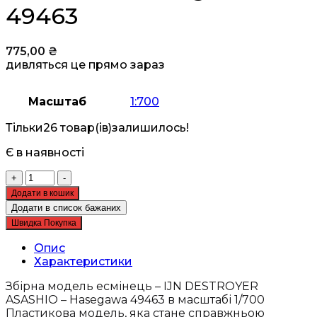
49463
775,00
₴
дивляться це прямо зараз
Масштаб
1:700
Тільки
26 товар(ів)
залишилось!
Є в наявності
Збірна
+
-
модель
Додати в кошик
есмінець
Додати в список бажаних
-
Швидка Покупка
IJN
DESTROYER
Опис
ASASHIO
Характеристики
-
Hasegawa
Збірна модель есмінець – IJN DESTROYER
49463
ASASHIO – Hasegawa 49463 в масштабі 1/700
кількість
Пластикова модель, яка стане справжньою