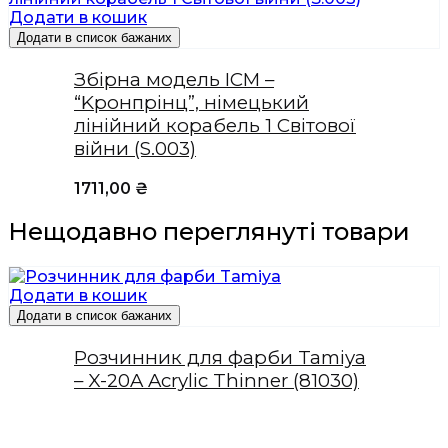
Додати в кошик
Додати в список бажаних
Збірна модель ICM –
“Kронпрінц”, німецький
лінійний корабель 1 Світової
війни (S.003)
1711,00
₴
Нещодавно переглянуті товари
Додати в кошик
Додати в список бажаних
Розчинник для фарби Tamiya
– X-20A Acrylic Thinner (81030)