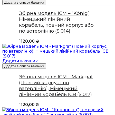
Додати в список бажаних
Збірна модель ICM – “König”,
Німецький лінійний
корабель, повний корпус або
по вотерлінію (S.014)
1120,00
₴
Додати в кошик
Додати в список бажаних
Збірна модель ICM – Markgraf
(Повний корпус і по
ватерлінію), Німецький
лінійний корабель ICВ (S.017)
1120,00
₴