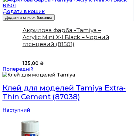
Додати в кошик
Додати в список бажаних
Акрилова фарба -Tamiya –
Acrylic Mini X-I Black – Чорний
глянцевий (81501)
135,00
₴
Попередній
Клей для моделей Tamiya Extra-
Thin Cement (87038)
Наступний