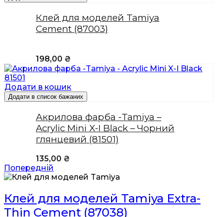
Клей для моделей Tamiya
Cement (87003)
198,00
₴
Додати в кошик
Додати в список бажаних
Акрилова фарба -Tamiya –
Acrylic Mini X-I Black – Чорний
глянцевий (81501)
135,00
₴
Попередній
Клей для моделей Tamiya Extra-
Thin Cement (87038)