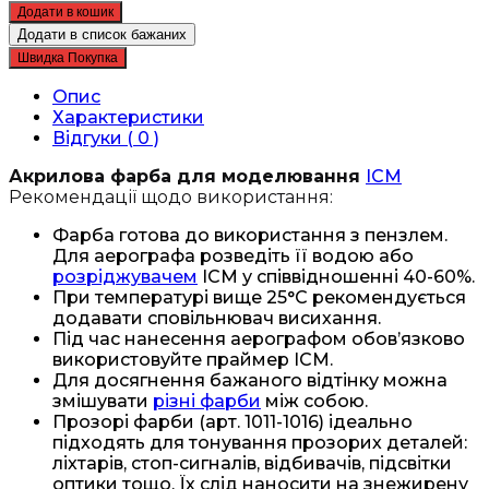
грунт
Додати в кошик
ICM
Додати в список бажаних
Грунт
Швидка Покупка
зелений
(2007)
Опис
кількість
Характеристики
Відгуки ( 0 )
Акрилова фарба для моделювання
ICM
Рекомендації щодо використання:
Фарба готова до використання з пензлем.
Для аерографа розведіть її водою або
розріджувачем
ICM у співвідношенні 40-60%.
При температурі вище 25°C рекомендується
додавати сповільнювач висихання.
Під час нанесення аерографом обов’язково
використовуйте праймер ICM.
Для досягнення бажаного відтінку можна
змішувати
різні фарби
між собою.
Прозорі фарби (арт. 1011-1016) ідеально
підходять для тонування прозорих деталей:
ліхтарів, стоп-сигналів, відбивачів, підсвітки
оптики тощо. Їх слід наносити на знежирену