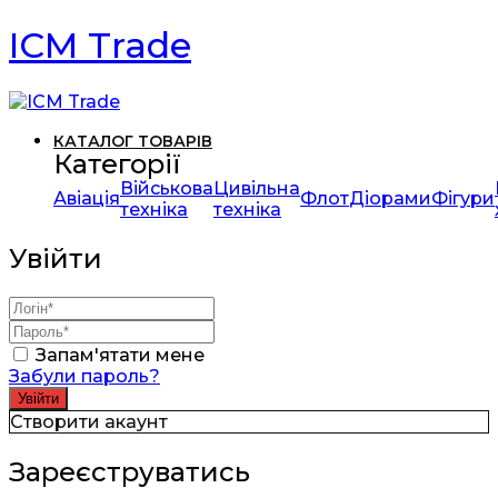
ICM Trade
КАТАЛОГ ТОВАРІВ
Категорії
Військова
Цивільна
Авіація
Флот
Діорами
Фігури
техніка
техніка
Увійти
Запам'ятати мене
Забули пароль?
Створити акаунт
Зареєструватись