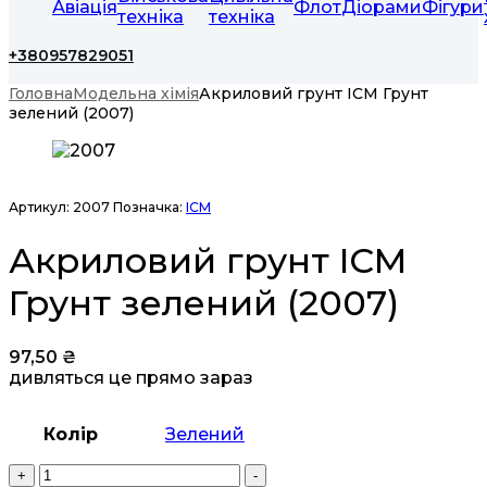
Авіація
Флот
Діорами
Фігури
техніка
техніка
+380957829051
Головна
Модельна хімія
Акриловий грунт ICM Грунт
зелений (2007)
Артикул:
2007
Позначка:
ICM
Акриловий грунт ICM
Грунт зелений (2007)
97,50
₴
дивляться це прямо зараз
Колір
Зелений
Акриловий
+
-