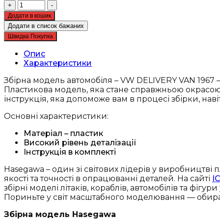
Збірна
+
-
модель
Додати в кошик
автомобіля
Додати в список бажаних
-
Швидка Покупка
VW
DELIVERY
Опис
VAN
Характеристики
1967
-
Збірна модель автомобіля – VW DELIVERY VAN 1967 –
Hasegawa
Пластикова модель, яка стане справжньою окрасою 
21209
інструкція, яка допоможе вам в процесі збірки, нав
кількість
Основні характеристики:
Матеріал – пластик
Високий рівень деталізації
Інструкція в комплекті
Hasegawa – один зі світових лідерів у виробництв
якості та точності в опрацюванні деталей. На сайті
I
збірні моделі літаків, кораблів, автомобілів та фігури
Пориньте у світ масштабного моделювання — обира
Збірна модель Hasegawa