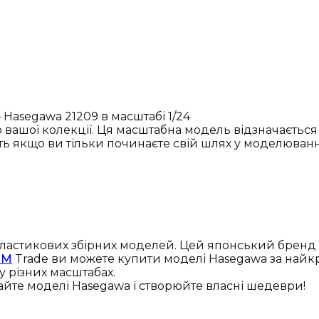
 Hasegawa 21209 в масштабі 1/24
вашої колекції. Ця масштабна модель відзначається 
іть якщо ви тільки починаєте свій шлях у моделюванн
і пластикових збірних моделей. Цей японський брен
CM
Trade ви можете купити моделі Hasegawa за найк
 у різних масштабах.
йте моделі Hasegawa і створюйте власні шедеври!