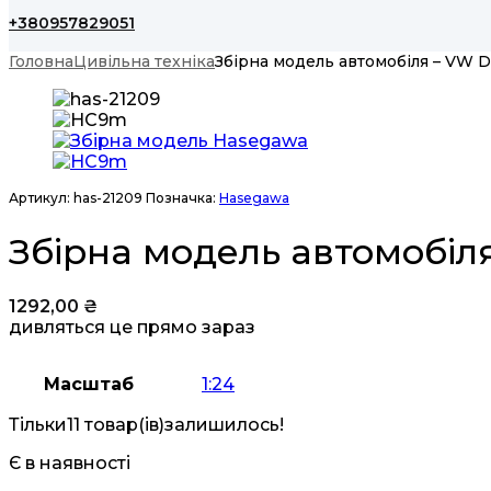
+380957829051
Головна
Цивільна техніка
Збірна модель автомобіля – VW 
Артикул:
has-21209
Позначка:
Hasegawa
Збірна модель автомобіл
1292,00
₴
дивляться це прямо зараз
Масштаб
1:24
Тільки
11 товар(ів)
залишилось!
Є в наявності