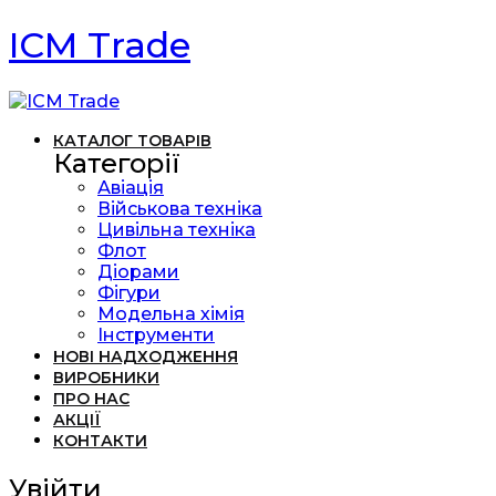
ICM Trade
КАТАЛОГ ТОВАРІВ
Категорії
Авіація
Військова техніка
Цивільна техніка
Флот
Діорами
Фігури
Модельна хімія
Інструменти
НОВІ НАДХОДЖЕННЯ
ВИРОБНИКИ
ПРО НАС
АКЦІЇ
КОНТАКТИ
Увійти