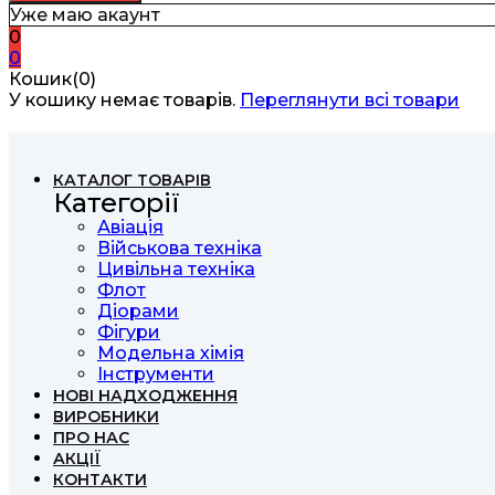
Уже маю акаунт
0
0
Кошик(0)
У кошику немає товарів.
Переглянути всі товари
КАТАЛОГ ТОВАРІВ
Категорії
Авіація
Військова техніка
Цивільна техніка
Флот
Діорами
Фігури
Модельна хімія
Інструменти
НОВІ НАДХОДЖЕННЯ
ВИРОБНИКИ
ПРО НАС
АКЦІЇ
КОНТАКТИ