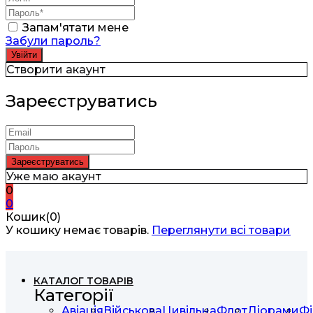
Запам'ятати мене
Забули пароль?
Створити акаунт
Зареєструватись
Уже маю акаунт
0
0
Кошик(0)
У кошику немає товарів.
Переглянути всі товари
КАТАЛОГ ТОВАРІВ
Категорії
Авіація
Військова
Цивільна
Флот
Діорами
Фі