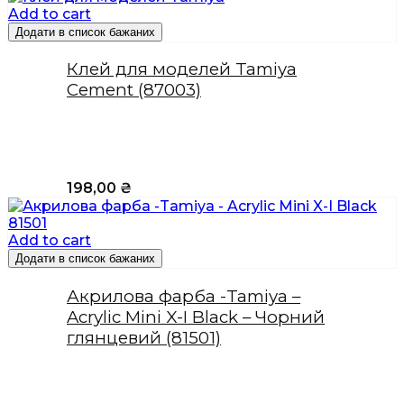
Add to cart
Додати в список бажаних
Клей для моделей Tamiya
Cement (87003)
198,00
₴
Add to cart
Додати в список бажаних
Акрилова фарба -Tamiya –
Acrylic Mini X-I Black – Чорний
глянцевий (81501)