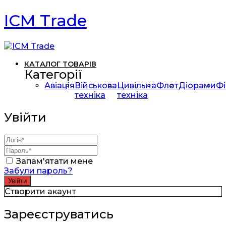
ICM Trade
КАТАЛОГ ТОВАРІВ
Категорії
Авіація
Військова
Цивільна
Флот
Діорами
Фі
техніка
техніка
Увійти
Запам'ятати мене
Забули пароль?
Створити акаунт
Зареєструватись