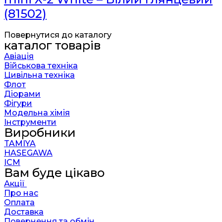
(81502)
Повернутися до каталогу
каталог товарів
Авіація
Військова техніка
Цивільна техніка
Флот
Діорами
Фігури
Модельна хімія
Інструменти
Виробники
TAMIYA
HASEGAWA
ICM
Вам буде цікаво
Акції
Про нас
Оплата
Доставка
Повернення та обмін