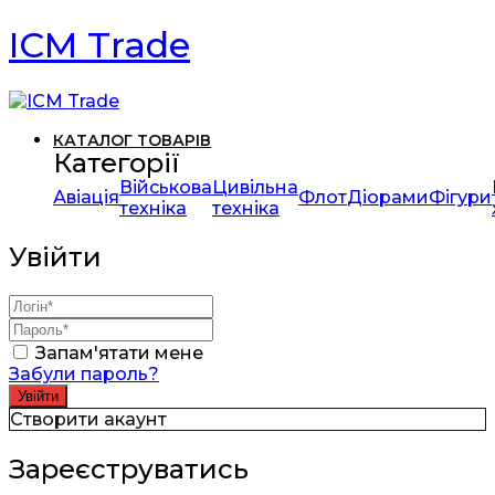
ICM Trade
КАТАЛОГ ТОВАРІВ
Категорії
Військова
Цивільна
Авіація
Флот
Діорами
Фігури
техніка
техніка
Увійти
Запам'ятати мене
Забули пароль?
Створити акаунт
Зареєструватись