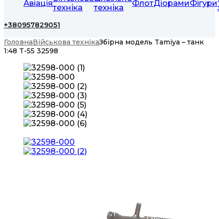
Авіація
Флот
Діорами
Фігури
техніка
техніка
+380957829051
Головна
Військова техніка
Збірна модель Tamiya – танк
1:48 T-55 32598