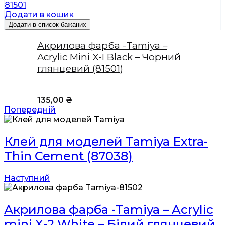
Додати в кошик
Додати в список бажаних
Акрилова фарба -Tamiya –
Acrylic Mini X-I Black – Чорний
глянцевий (81501)
135,00
₴
Попередній
Клей для моделей Tamiya Extra-
Thin Cement (87038)
Наступний
Акрилова фарба -Tamiya – Acrylic
mini X-2 White – Білий глянцевий