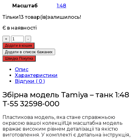
Масштаб
1:48
Тільки
13 товар(ів)
залишилось!
Є в наявності
Збірна
+
-
модель
Додати в кошик
Tamiya
Додати в список бажаних
-
Швидка Покупка
танк
1:48
Опис
T-
Характеристики
55
Відгуки ( 0 )
32598
кількість
Збірна модель Tamiya – танк 1:48
T-55 32598-000
Пластикова модель, яка стане справжньою
окрасою вашої колекції!Ця масштабна модель
вражає високим рівнем деталізації та якістю
виготовлення. У комплекті є детальна інструкція,