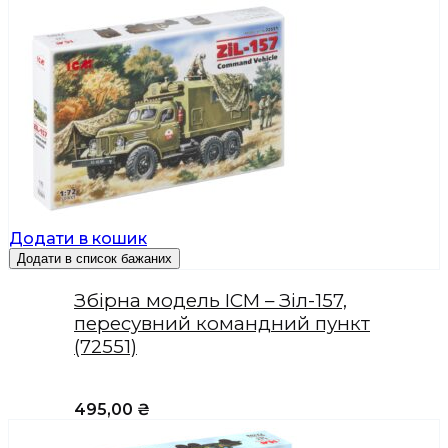
Додати в кошик
Додати в список бажаних
Збірна модель ICM – Зіл-157,
пересувний командний пункт
(72551)
495,00
₴