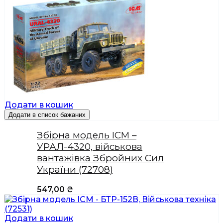
Додати в кошик
Додати в список бажаних
Збірна модель ICM –
УРАЛ-4320, військова
вантажівка Збройних Сил
України (72708)
547,00
₴
Додати в кошик