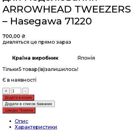
ARROWHEAD TWEEZERS
– Hasegawa 71220
700,00
₴
дивляться це прямо зараз
Країна виробник
Японія
Тільки
5 товар(ів)
залишилось!
Є в наявності
Стрілоподібний
+
-
пінцет
Додати в кошик
для
Додати в список бажаних
моделювання
Швидка Покупка
-
ARROWHEAD
Опис
TWEEZERS
Характеристики
-
Hasegawa