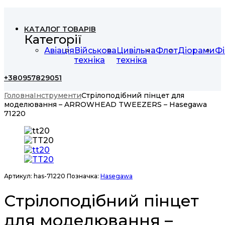
КАТАЛОГ ТОВАРІВ
Категорії
Авіація
Військова
Цивільна
Флот
Діорами
Фі
техніка
техніка
+380957829051
Головна
Інструменти
Стрілоподібний пінцет для
моделювання – ARROWHEAD TWEEZERS – Hasegawa
71220
Артикул:
has-71220
Позначка:
Hasegawa
Стрілоподібний пінцет
для моделювання –