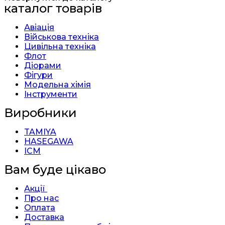
каталог товарів
Авіація
Військова техніка
Цивільна техніка
Флот
Діорами
Фігури
Модельна хімія
Інструменти
Виробники
TAMIYA
HASEGAWA
ICM
Вам буде цікаво
Акції
Про нас
Оплата
Доставка