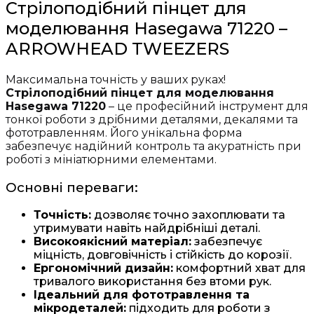
Стрілоподібний пінцет для
71220
моделювання Hasegawa 71220 –
кількість
ARROWHEAD TWEEZERS
Максимальна точність у ваших руках!
Стрілоподібний пінцет для моделювання
Hasegawa 71220
– це професійний інструмент для
тонкої роботи з дрібними деталями, декалями та
фототравленням. Його унікальна форма
забезпечує надійний контроль та акуратність при
роботі з мініатюрними елементами.
Основні переваги:
Точність:
дозволяє точно захоплювати та
утримувати навіть найдрібніші деталі.
Високоякісний матеріал:
забезпечує
міцність, довговічність і стійкість до корозії.
Ергономічний дизайн:
комфортний хват для
тривалого використання без втоми рук.
Ідеальний для фототравлення та
мікродеталей:
підходить для роботи з