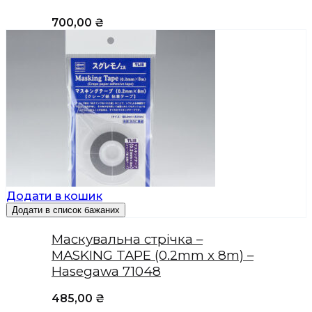
700,00
₴
Додати в кошик
Додати в список бажаних
Маскувальна стрічка –
MASKING TAPE (0.2mm x 8m) –
Hasegawa 71048
485,00
₴