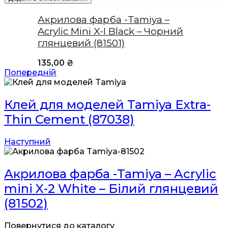
Акрилова фарба -Tamiya –
Acrylic Mini X-I Black – Чорний
глянцевий (81501)
135,00
₴
Попередній
Клей для моделей Tamiya Extra-
Thin Cement (87038)
Наступний
Акрилова фарба -Tamiya – Acrylic
mini X-2 White – Білий глянцевий
(81502)
Повернутися до каталогу