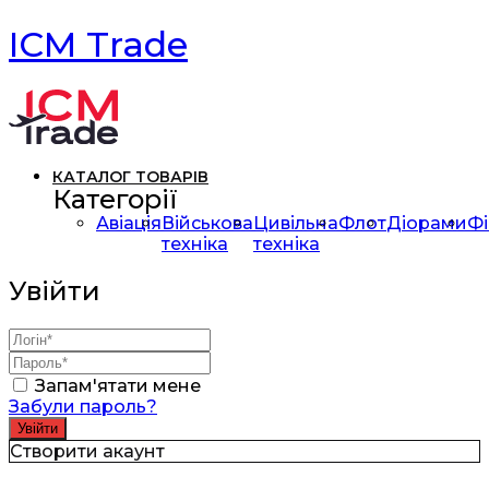
ICM Trade
КАТАЛОГ ТОВАРІВ
Категорії
Авіація
Військова
Цивільна
Флот
Діорами
Фі
техніка
техніка
Увійти
Запам'ятати мене
Забули пароль?
Створити акаунт