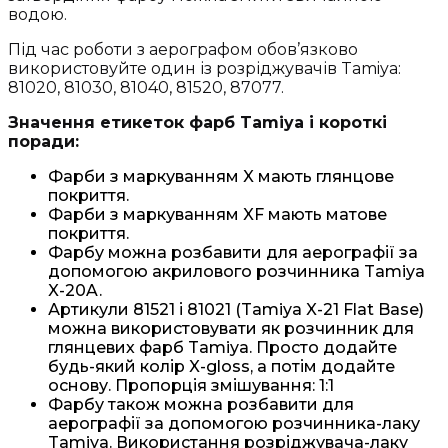
водою.
Під час роботи з аерографом обов’язково
використовуйте один із розріджувачів Tamiya:
81020, 81030, 81040, 81520, 87077.
Значення етикеток фарб Tamiya і короткі
поради:
Фарби з маркуванням X мають глянцове
покриття.
Фарби з маркуванням XF мають матове
покриття.
Фарбу можна розбавити для аерографії за
допомогою акрилового розчинника Tamiya
X-20A.
Артикули 81521 і 81021 (Tamiya X-21 Flat Base)
можна використовувати як розчинник для
глянцевих фарб Tamiya. Просто додайте
будь-який колір X-gloss, а потім додайте
основу. Пропорція змішування: 1:1
Фарбу також можна розбавити для
аерографії за допомогою розчинника-лаку
Tamiya. Використання розріджувача-лаку