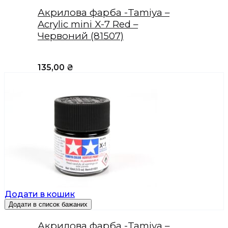
Акрилова фарба -Tamiya –
Acrylic mini X-7 Red –
Червоний (81507)
135,00
₴
Додати в кошик
Додати в список бажаних
Акрилова фарба -Tamiya –