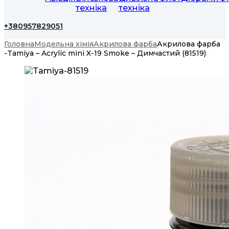
техніка
техніка
+380957829051
Головна
Модельна хімія
Акрилова фарба
Акрилова фарба
-Tamiya – Acrylic mini X-19 Smoke – Димчастий (81519)