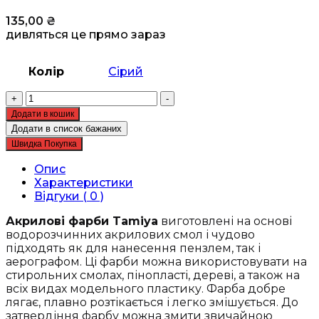
135,00
₴
дивляться це прямо зараз
Колір
Сірий
Акрилова
+
-
фарба
Додати в кошик
-
Додати в список бажаних
Tamiya
Швидка Покупка
-
Acrylic
Опис
mini
Характеристики
X-
Відгуки ( 0 )
19
Smoke
Акрилові фарби Tamiya
виготовлені на основі
-
водорозчинних акрилових смол і чудово
Димчастий
підходять як для нанесення пензлем, так і
(81519)
аерографом. Ці фарби можна використовувати на
кількість
стирольних смолах, пінопласті, дереві, а також на
всіх видах модельного пластику. Фарба добре
лягає, плавно розтікається і легко змішується. До
затвердіння фарбу можна змити звичайною