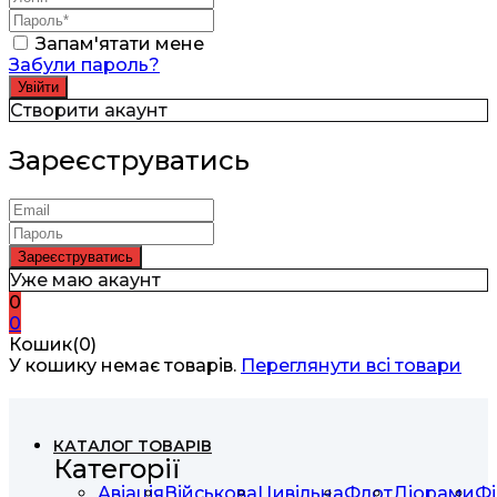
Запам'ятати мене
Забули пароль?
Створити акаунт
Зареєструватись
Уже маю акаунт
0
0
Кошик(0)
У кошику немає товарів.
Переглянути всі товари
КАТАЛОГ ТОВАРІВ
Категорії
Авіація
Військова
Цивільна
Флот
Діорами
Фі