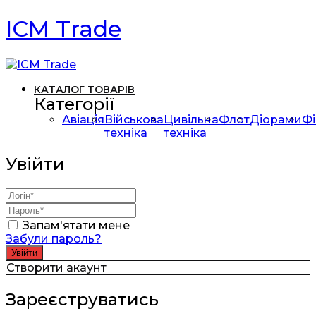
ICM Trade
КАТАЛОГ ТОВАРІВ
Категорії
Авіація
Військова
Цивільна
Флот
Діорами
Фі
техніка
техніка
Увійти
Запам'ятати мене
Забули пароль?
Створити акаунт
Зареєструватись