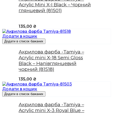
Acrylic Mini X-I Black – Чорний
глянцевий (81501)
135,00
₴
Додати в кошик
Додати в список бажаних
Акрилова фарба -Tamiya –
Acrylic mini X-18 Semi Gloss
Black – Напівглянцевий
чорний (81518)
135,00
₴
Додати в кошик
Додати в список бажаних
Акрилова фарба -Tamiya –
Acrylic mini X-3 Royal Blue –