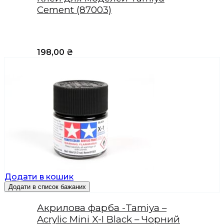
Cement (87003)
198,00
₴
Додати в кошик
Додати в список бажаних
Акрилова фарба -Tamiya –
Acrylic Mini X-I Black – Чорний