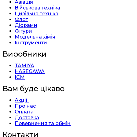
Авіація
Військова техніка
Цивільна техніка
Флот
Діорами
Фігури
Модельна хімія
Інструменти
Виробники
TAMIYA
HASEGAWA
ICM
Вам буде цікаво
Акції
Про нас
Оплата
Доставка
Повернення та обмін
Контакти