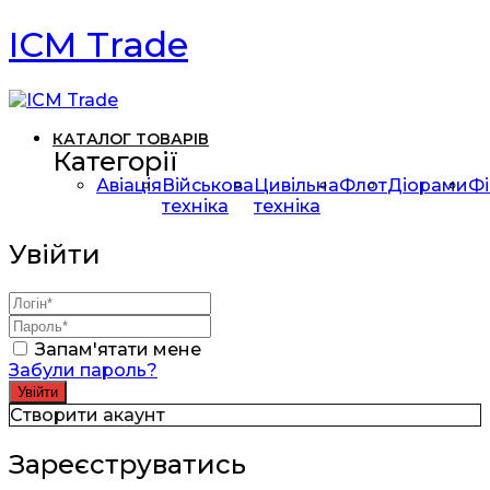
ICM Trade
КАТАЛОГ ТОВАРІВ
Категорії
Авіація
Військова
Цивільна
Флот
Діорами
Фі
техніка
техніка
Увійти
Запам'ятати мене
Забули пароль?
Створити акаунт
Зареєструватись