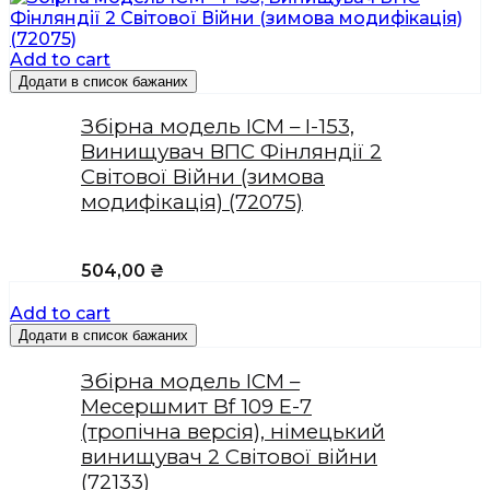
Add to cart
Додати в список бажаних
Збірна модель ICM – І-153,
Винищувач ВПС Фінляндії 2
Світової Війни (зимова
модифікація) (72075)
504,00
₴
Add to cart
Додати в список бажаних
Збірна модель ICM –
Месершмит Bf 109 E-7
(тропічна версія), німецький
винищувач 2 Світової війни
(72133)