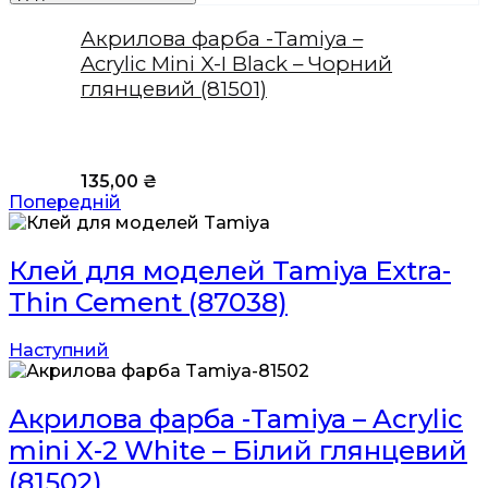
Акрилова фарба -Tamiya –
Acrylic Mini X-I Black – Чорний
глянцевий (81501)
135,00
₴
Попередній
Клей для моделей Tamiya Extra-
Thin Cement (87038)
Наступний
Акрилова фарба -Tamiya – Acrylic
mini X-2 White – Білий глянцевий
(81502)