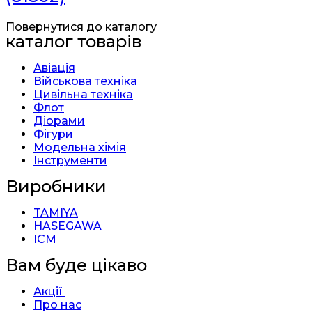
Повернутися до каталогу
каталог товарів
Авіація
Військова техніка
Цивільна техніка
Флот
Діорами
Фігури
Модельна хімія
Інструменти
Виробники
TAMIYA
HASEGAWA
ICM
Вам буде цікаво
Акції
Про нас