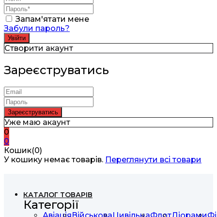
Запам'ятати мене
Забули пароль?
Створити акаунт
Зареєструватись
Уже маю акаунт
0
0
Кошик(0)
У кошику немає товарів.
Переглянути всі товари
КАТАЛОГ ТОВАРІВ
Категорії
Авіація
Військова
Цивільна
Флот
Діорами
Фі