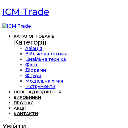
ICM Trade
КАТАЛОГ ТОВАРІВ
Категорії
Авіація
Військова техніка
Цивільна техніка
Флот
Діорами
Фігури
Модельна хімія
Інструменти
НОВІ НАДХОДЖЕННЯ
ВИРОБНИКИ
ПРО НАС
АКЦІЇ
КОНТАКТИ
Увійти