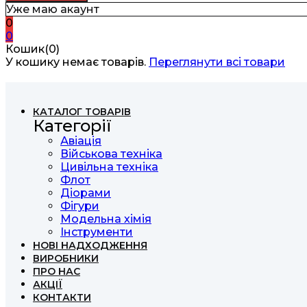
Уже маю акаунт
0
0
Кошик(0)
У кошику немає товарів.
Переглянути всі товари
КАТАЛОГ ТОВАРІВ
Категорії
Авіація
Військова техніка
Цивільна техніка
Флот
Діорами
Фігури
Модельна хімія
Інструменти
НОВІ НАДХОДЖЕННЯ
ВИРОБНИКИ
ПРО НАС
АКЦІЇ
КОНТАКТИ