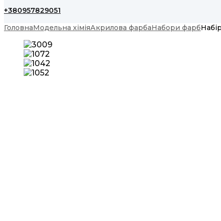
+380957829051
Головна
Модельна хімія
Акрилова фарба
Набори фарб
Набір