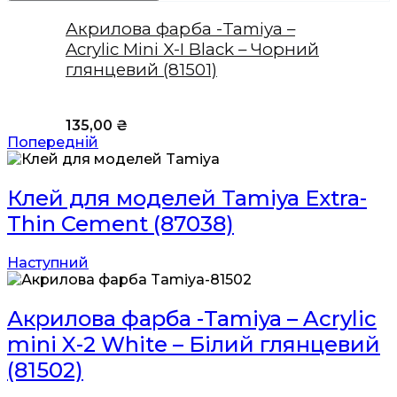
Акрилова фарба -Tamiya –
Acrylic Mini X-I Black – Чорний
глянцевий (81501)
135,00
₴
Попередній
Клей для моделей Tamiya Extra-
Thin Cement (87038)
Наступний
Акрилова фарба -Tamiya – Acrylic
mini X-2 White – Білий глянцевий
(81502)