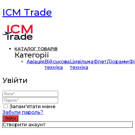
ICM Trade
КАТАЛОГ ТОВАРІВ
Категорії
Авіація
Військова
Цивільна
Флот
Діорами
Фі
техніка
техніка
Увійти
Запам'ятати мене
Забули пароль?
Створити акаунт