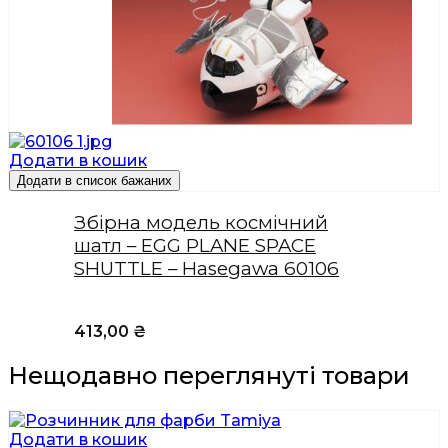
Додати в кошик
Додати в список бажаних
Збірна модель космічний
шатл – EGG PLANE SPACE
SHUTTLE – Hasegawa 60106
413,00
₴
Нещодавно переглянуті товари
Додати в кошик