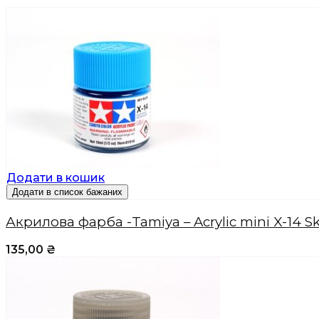
Додати в кошик
Додати в список бажаних
Акрилова фарба -Tamiya – Acrylic mini X-14 S
135,00
₴