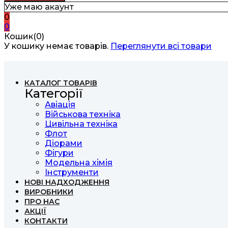
Уже маю акаунт
0
0
Кошик(0)
У кошику немає товарів.
Переглянути всі товари
КАТАЛОГ ТОВАРІВ
Категорії
Авіація
Військова техніка
Цивільна техніка
Флот
Діорами
Фігури
Модельна хімія
Інструменти
НОВІ НАДХОДЖЕННЯ
ВИРОБНИКИ
ПРО НАС
АКЦІЇ
КОНТАКТИ