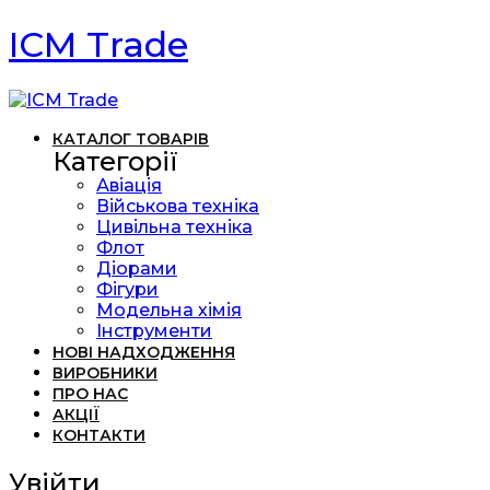
ICM Trade
КАТАЛОГ ТОВАРІВ
Категорії
Авіація
Військова техніка
Цивільна техніка
Флот
Діорами
Фігури
Модельна хімія
Інструменти
НОВІ НАДХОДЖЕННЯ
ВИРОБНИКИ
ПРО НАС
АКЦІЇ
КОНТАКТИ
Увійти