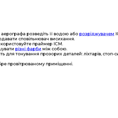
 аерографа розведіть її водою або
розріджувачем
I
одавати сповільнювач висихання.
икористовуйте праймер ICM.
ішувати
різні фарби
між собою.
ть для тонування прозорих деталей: ліхтарів, стоп-сиг
бре провітрюваному приміщенні.