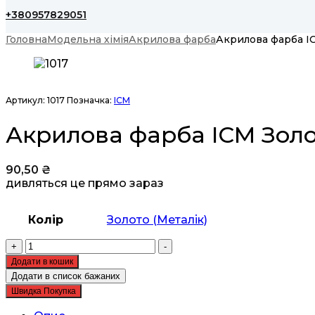
+380957829051
Головна
Модельна хімія
Акрилова фарба
Акрилова фарба IC
Артикул:
1017
Позначка:
ICM
Акрилова фарба ICM Золот
90,50
₴
дивляться це прямо зараз
Колір
Золото (Металік)
Акрилова
+
-
фарба
Додати в кошик
ICM
Додати в список бажаних
Золото
Швидка Покупка
(1017)
кількість