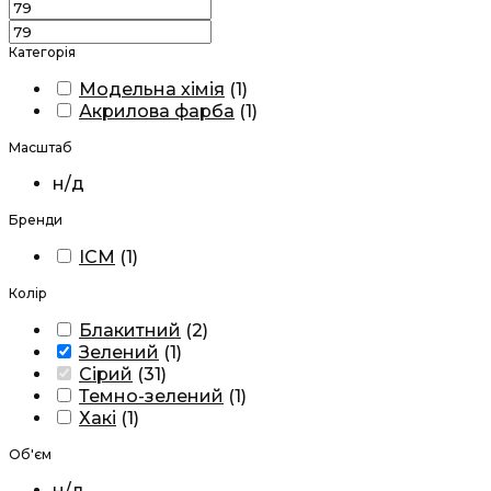
Категорія
Модельна хімія
(
1
)
Акрилова фарба
(
1
)
Масштаб
н/д
Бренди
ICM
(
1
)
Колір
Блакитний
(
2
)
Зелений
(
1
)
Сірий
(
31
)
Темно-зелений
(
1
)
Хакі
(
1
)
Об'єм
н/д