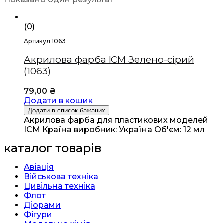
(0)
Артикул 1063
Акрилова фарба ICM Зелено-сірий
(1063)
79,00
₴
Додати в кошик
Додати в список бажаних
Акрилова фарба для пластикових моделей
ICM Країна виробник: Україна Об'єм: 12 мл
каталог товарів
Авіація
Військова техніка
Цивільна техніка
Флот
Діорами
Фігури