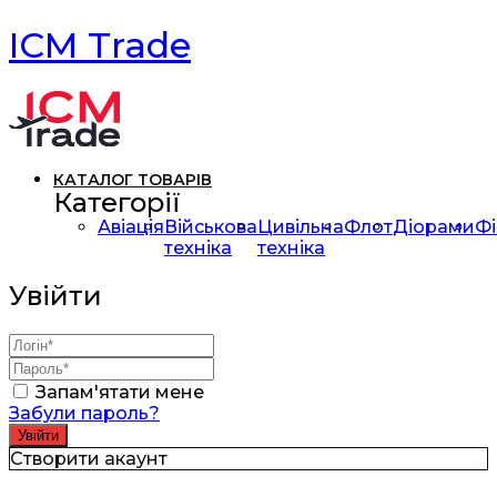
ICM Trade
КАТАЛОГ ТОВАРІВ
Категорії
Авіація
Військова
Цивільна
Флот
Діорами
Фі
техніка
техніка
Увійти
Запам'ятати мене
Забули пароль?
Створити акаунт