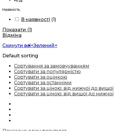
Наявність
В наявності
(
1
)
Показати
(
1
)
Відміна
Скинути всі
×
Зелений
×
Default sorting
Сортування за замовчуванням
Сортувати за популярністю
Сортувати за оцінкою
Сортувати за останніми
Сортувати за ціною: від нижчої до вищої
Сортувати за ціною: від вищої до нижчої
Показано один результат