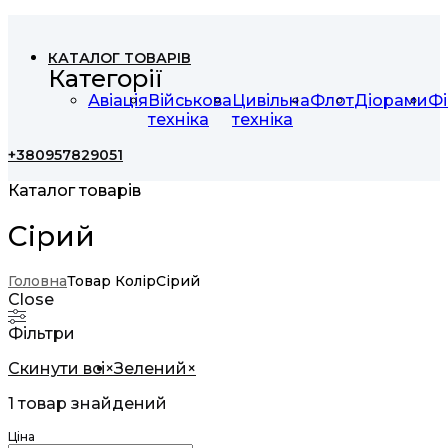
КАТАЛОГ ТОВАРІВ
Категорії
Авіація
Військова
Цивільна
Флот
Діорами
Фі
техніка
техніка
+380957829051
Каталог товарів
Сірий
Головна
Товар Колір
Сірий
Close
Фільтри
Скинути всі
×
Зелений
×
1
товар знайдений
Ціна