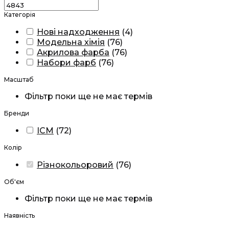
Категорія
Нові надходження
(
4
)
Модельна хімія
(
76
)
Акрилова фарба
(
76
)
Набори фарб
(
76
)
Масштаб
Фільтр поки ще не має термів
Бренди
ICM
(
72
)
Колір
Різнокольоровий
(
76
)
Об'єм
Фільтр поки ще не має термів
Наявність