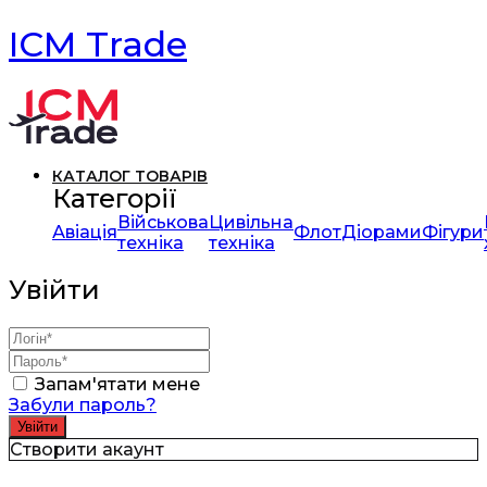
ICM Trade
КАТАЛОГ ТОВАРІВ
Категорії
Військова
Цивільна
Авіація
Флот
Діорами
Фігури
техніка
техніка
Увійти
Запам'ятати мене
Забули пароль?
Створити акаунт