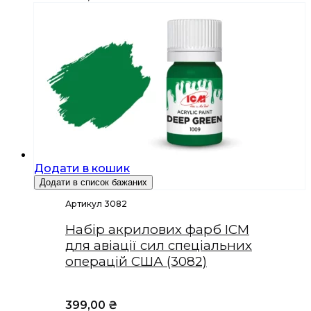
Додати в кошик
Додати в список бажаних
Артикул 3082
Набір акрилових фарб ICM
для авіації сил спеціальних
операцій США (3082)
399,00
₴