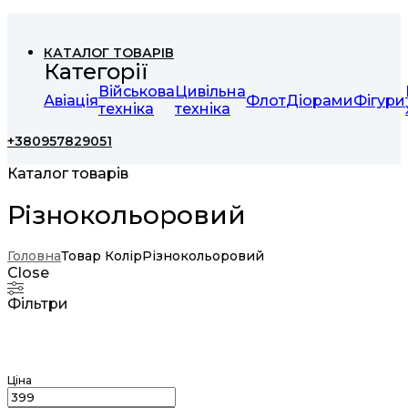
КАТАЛОГ ТОВАРІВ
Категорії
Військова
Цивільна
Авіація
Флот
Діорами
Фігури
техніка
техніка
+380957829051
Каталог товарів
Різнокольоровий
Головна
Товар Колір
Різнокольоровий
Close
Фільтри
Ціна