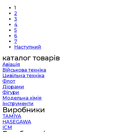
1
2
3
4
5
6
7
Наступний
каталог товарів
Авіація
Військова техніка
Цивільна техніка
Флот
Діорами
Фігури
Модельна хімія
Інструменти
Виробники
TAMIYA
HASEGAWA
ICM