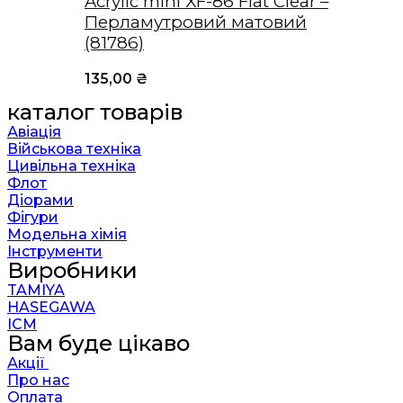
Acrylic mini XF-86 Flat Clear –
Перламутровий матовий
(81786)
135,00
₴
каталог товарів
Авіація
Військова техніка
Цивільна техніка
Флот
Діорами
Фігури
Модельна хімія
Інструменти
Виробники
TAMIYA
HASEGAWA
ICM
Вам буде цікаво
Акції
Про нас
Оплата