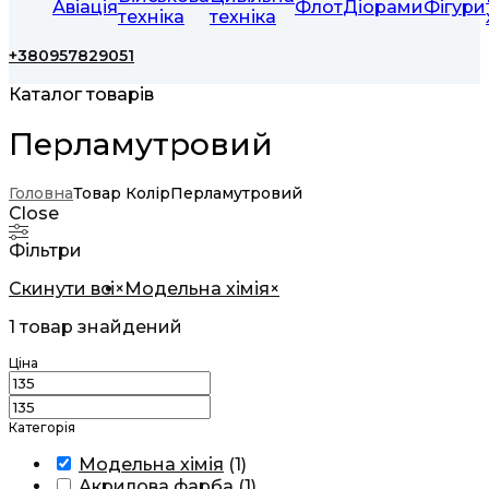
Авіація
Флот
Діорами
Фігури
техніка
техніка
+380957829051
Каталог товарів
Перламутровий
Головна
Товар Колір
Перламутровий
Close
Фільтри
Скинути всі
×
Модельна хімія
×
1
товар знайдений
Ціна
Категорія
Модельна хімія
(
1
)
Акрилова фарба
(
1
)