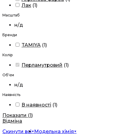
Лак
(
1
)
Масштаб
н/д
Бренди
TAMIYA
(
1
)
Колір
Перламутровий
(
1
)
Об'єм
н/д
Наявність
В наявності
(
1
)
Показати
(
1
)
Відміна
Скинути всі
×
Модельна хімія
×