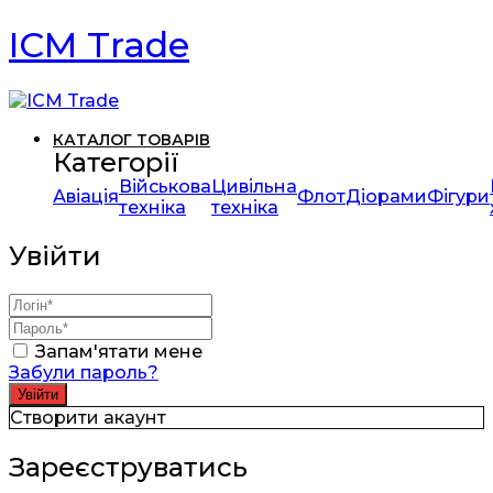
ICM Trade
КАТАЛОГ ТОВАРІВ
Категорії
Військова
Цивільна
Авіація
Флот
Діорами
Фігури
техніка
техніка
Увійти
Запам'ятати мене
Забули пароль?
Створити акаунт
Зареєструватись