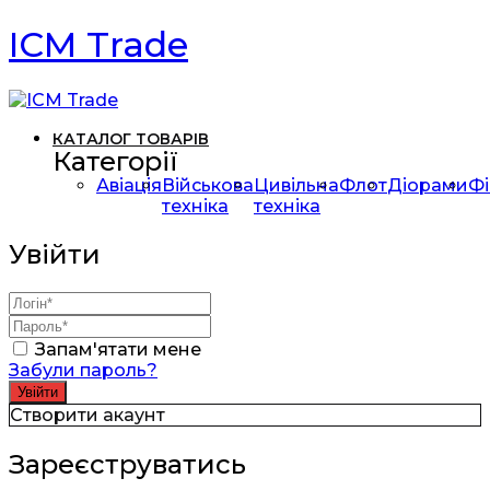
ICM Trade
КАТАЛОГ ТОВАРІВ
Категорії
Авіація
Військова
Цивільна
Флот
Діорами
Фі
техніка
техніка
Увійти
Запам'ятати мене
Забули пароль?
Створити акаунт
Зареєструватись