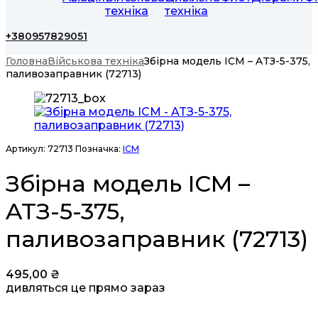
техніка
техніка
+380957829051
Головна
Військова техніка
Збірна модель ICM – ATЗ-5-375,
паливозаправник (72713)
Артикул:
72713
Позначка:
ICM
Збірна модель ICM –
ATЗ-5-375,
паливозаправник (72713)
495,00
₴
дивляться це прямо зараз