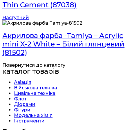
Thin Cement (87038)
Наступний
Акрилова фарба -Tamiya – Acrylic
mini X-2 White – Білий глянцевий
(81502)
Повернутися до каталогу
каталог товарів
Авіація
Військова техніка
Цивільна техніка
Флот
Діорами
Фігури
Модельна хімія
Інструменти