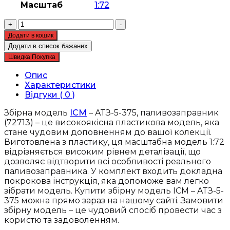
Масштаб
1:72
Збірна
+
-
модель
Додати в кошик
ICM
Додати в список бажаних
-
Швидка Покупка
ATЗ-5-
375,
Опис
паливозаправник
Характеристики
(72713)
Відгуки ( 0 )
кількість
Збірна модель
ICM
– ATЗ-5-375, паливозаправник
(72713) – це високоякісна пластикова модель, яка
стане чудовим доповненням до вашої колекції.
Виготовлена з пластику, ця масштабна модель 1:72
відрізняється високим рівнем деталізації, що
дозволяє відтворити всі особливості реального
паливозаправника. У комплект входить докладна
покрокова інструкція, яка допоможе вам легко
зібрати модель. Купити збірну модель ICM – ATЗ-5-
375 можна прямо зараз на нашому сайті. Замовити
збірну модель – це чудовий спосіб провести час з
користю та задоволенням.