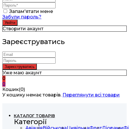
Запам'ятати мене
Забули пароль?
Створити акаунт
Зареєструватись
Уже маю акаунт
0
0
Кошик(0)
У кошику немає товарів.
Переглянути всі товари
КАТАЛОГ ТОВАРІВ
Категорії
Авіація
Військова
Цивільна
Флот
Діорами
Фі