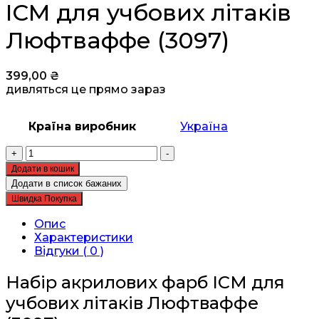
ICM для учбових літаків
Люфтваффе (3097)
399,00
₴
дивляться це прямо зараз
Країна виробник
Україна
Набір
+
-
акрилових
Додати в кошик
фарб
Додати в список бажаних
ICM
Швидка Покупка
для
учбових
Опис
літаків
Характеристики
Люфтваффе
Відгуки ( 0 )
(3097)
кількість
Набір акрилових фарб ICM для
учбових літаків Люфтваффе