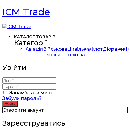
ICM Trade
КАТАЛОГ ТОВАРІВ
Категорії
Авіація
Військова
Цивільна
Флот
Діорами
Фі
техніка
техніка
Увійти
Запам'ятати мене
Забули пароль?
Створити акаунт
Зареєструватись