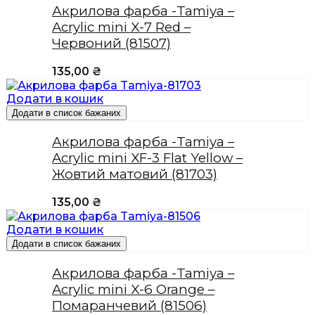
Акрилова фарба -Tamiya –
Acrylic mini X-7 Red –
Червоний (81507)
135,00
₴
Додати в кошик
Додати в список бажаних
Акрилова фарба -Tamiya –
Acrylic mini XF-3 Flat Yellow –
Жовтий матовий (81703)
135,00
₴
Додати в кошик
Додати в список бажаних
Акрилова фарба -Tamiya –
Acrylic mini X-6 Orange –
Помаранчевий (81506)