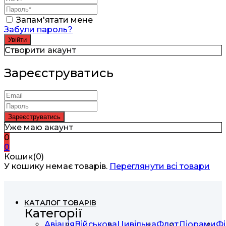
Запам'ятати мене
Забули пароль?
Створити акаунт
Зареєструватись
Уже маю акаунт
0
0
Кошик(0)
У кошику немає товарів.
Переглянути всі товари
КАТАЛОГ ТОВАРІВ
Категорії
Авіація
Військова
Цивільна
Флот
Діорами
Фі