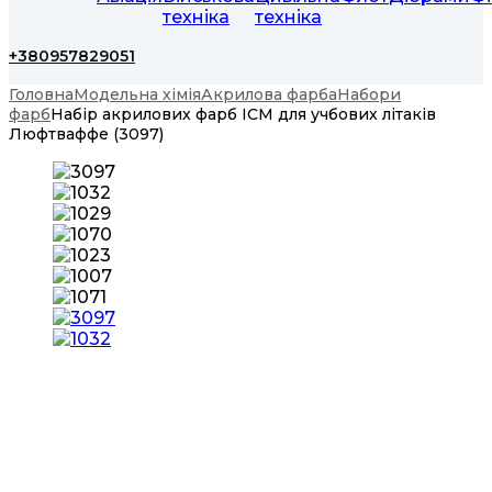
техніка
техніка
+380957829051
Головна
Модельна хімія
Акрилова фарба
Набори
фарб
Набір акрилових фарб ICM для учбових літаків
Люфтваффе (3097)