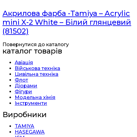
Акрилова фарба -Tamiya – Acrylic
mini X-2 White – Білий глянцевий
(81502)
Повернутися до каталогу
каталог товарів
Авіація
Військова техніка
Цивільна техніка
Флот
Діорами
Фігури
Модельна хімія
Інструменти
Виробники
TAMIYA
HASEGAWA