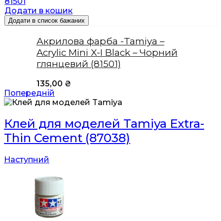
Додати в кошик
Додати в список бажаних
Акрилова фарба -Tamiya –
Acrylic Mini X-I Black – Чорний
глянцевий (81501)
135,00
₴
Попередній
Клей для моделей Tamiya Extra-
Thin Cement (87038)
Наступний