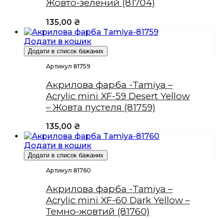
Жовто-зелений (81704)
135,00
₴
Додати в кошик
Додати в список бажаних
Артикул 81759
Акрилова фарба -Tamiya –
Acrylic mini XF-59 Desert Yellow
– Жовта пустеля (81759)
135,00
₴
Додати в кошик
Додати в список бажаних
Артикул 81760
Акрилова фарба -Tamiya –
Acrylic mini XF-60 Dark Yellow –
Темно-жовтий (81760)