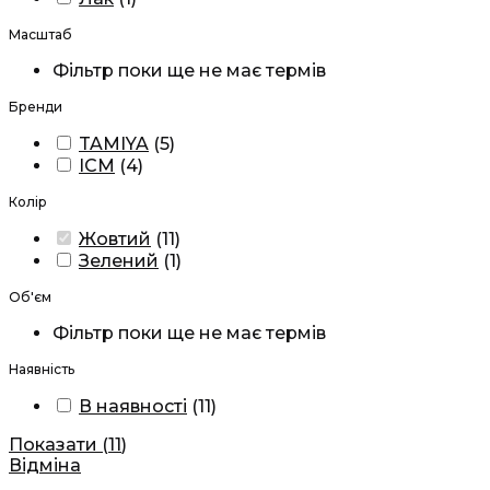
Масштаб
Фільтр поки ще не має термів
Бренди
TAMIYA
(
5
)
ICM
(
4
)
Колір
Жовтий
(
11
)
Зелений
(
1
)
Об'єм
Фільтр поки ще не має термів
Наявність
В наявності
(
11
)
Показати
(
11
)
Відміна