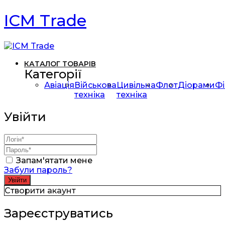
ICM Trade
КАТАЛОГ ТОВАРІВ
Категорії
Авіація
Військова
Цивільна
Флот
Діорами
Фі
техніка
техніка
Увійти
Запам'ятати мене
Забули пароль?
Створити акаунт
Зареєструватись