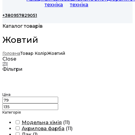
техніка
техніка
+380957829051
Каталог товарів
Жовтий
Головна
Товар Колір
Жовтий
Close
Фільтри
Ціна
Категорія
Модельна хімія
(
11
)
Акрилова фарба
(
11
)
Лак
(
1
)