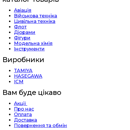
Авіація
Військова техніка
Цивільна техніка
Флот
Діорами
Фігури
Модельна хімія
Інструменти
Виробники
TAMIYA
HASEGAWA
ICM
Вам буде цікаво
Акції
Про нас
Оплата
Доставка
Повернення та обмін