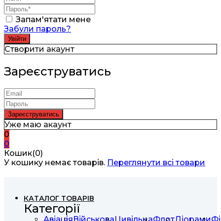
Запам'ятати мене
Забули пароль?
Створити акаунт
Зареєструватись
Уже маю акаунт
0
0
Кошик(0)
У кошику немає товарів.
Переглянути всі товари
КАТАЛОГ ТОВАРІВ
Категорії
Авіація
Військова
Цивільна
Флот
Діорами
Фі