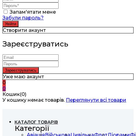
Запам'ятати мене
Забули пароль?
Створити акаунт
Зареєструватись
Уже маю акаунт
0
0
Кошик(0)
У кошику немає товарів.
Переглянути всі товари
КАТАЛОГ ТОВАРІВ
Категорії
Авіація
Військова
Цивільна
Флот
Діорами
Фі