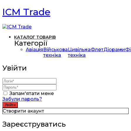
ICM Trade
КАТАЛОГ ТОВАРІВ
Категорії
Авіація
Військова
Цивільна
Флот
Діорами
Фі
техніка
техніка
Увійти
Запам'ятати мене
Забули пароль?
Створити акаунт
Зареєструватись