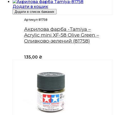
Додати в кошик
Додати в список бажаних
Артикул 81758
Акрилова фарба -Tamiya –
Acrylic mini XF-58 Olive Green –
Оливково-зелений (81758)
135,00
₴