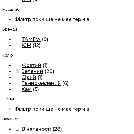
Масштаб
Фільтр поки ще не має термів
Бренди
TAMIYA
(
9
)
ICM
(
12
)
Колір
Жовтий
(
1
)
Зелений
(
28
)
Сірий
(
1
)
Темно-зелений
(
6
)
Хакі
(
5
)
Об'єм
Фільтр поки ще не має термів
Наявність
В наявності
(
28
)