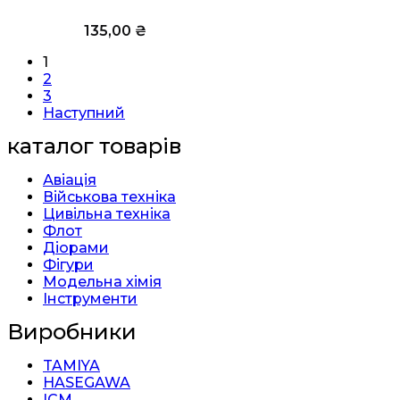
135,00
₴
1
2
3
Наступний
каталог товарів
Авіація
Військова техніка
Цивільна техніка
Флот
Діорами
Фігури
Модельна хімія
Інструменти
Виробники
TAMIYA
HASEGAWA
ICM