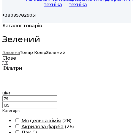
техніка
техніка
+380957829051
Каталог товарів
Зелений
Головна
Товар Колір
Зелений
Close
Фільтри
Ціна
Категорія
Модельна хімія
(
28
)
Акрилова фарба
(
26
)
Лак
(
1
)