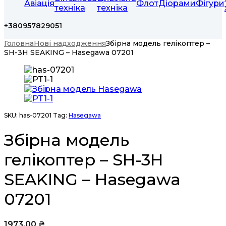
Авіація
Флот
Діорами
Фігури
техніка
техніка
+380957829051
Головна
Нові надходження
Збірна модель гелікоптер –
SH-3H SEAKING – Hasegawa 07201
SKU:
has-07201
Tag:
Hasegawa
Збірна модель
гелікоптер – SH-3H
SEAKING – Hasegawa
07201
1973,00
₴