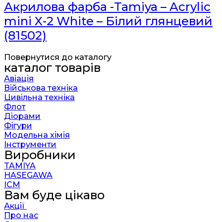
Акрилова фарба -Tamiya – Acrylic
mini X-2 White – Білий глянцевий
(81502)
Повернутися до каталогу
каталог товарів
Авіація
Військова техніка
Цивільна техніка
Флот
Діорами
Фігури
Модельна хімія
Інструменти
Виробники
TAMIYA
HASEGAWA
ICM
Вам буде цікаво
Акції
Про нас