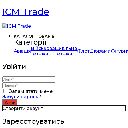
ICM Trade
КАТАЛОГ ТОВАРІВ
Категорії
Військова
Цивільна
Авіація
Флот
Діорами
Фігури
техніка
техніка
Увійти
Запам'ятати мене
Забули пароль?
Створити акаунт
Зареєструватись