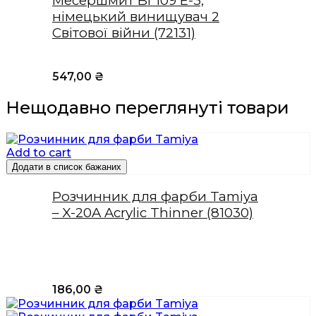
Месершмит Bf 109 E-3,
німецький винищувач 2
Світової війни (72131)
547,00
₴
Нещодавно переглянуті товари
Add to cart
Додати в список бажаних
Розчинник для фарби Tamiya
– X-20A Acrylic Thinner (81030)
186,00
₴