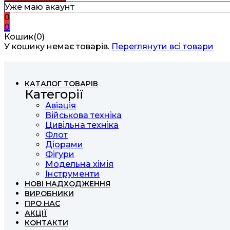
Уже маю акаунт
0
0
Кошик(0)
У кошику немає товарів.
Переглянути всі товари
КАТАЛОГ ТОВАРІВ
Категорії
Авіація
Військова техніка
Цивільна техніка
Флот
Діорами
Фігури
Модельна хімія
Інструменти
НОВІ НАДХОДЖЕННЯ
ВИРОБНИКИ
ПРО НАС
АКЦІЇ
КОНТАКТИ