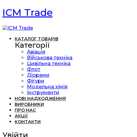
ICM Trade
КАТАЛОГ ТОВАРІВ
Категорії
Авіація
Військова техніка
Цивільна техніка
Флот
Діорами
Фігури
Модельна хімія
Інструменти
НОВІ НАДХОДЖЕННЯ
ВИРОБНИКИ
ПРО НАС
АКЦІЇ
КОНТАКТИ
Увійти