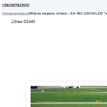
+380957829051
Головна
Авіація
Збірна модель літака – EA-18G GROWLER “