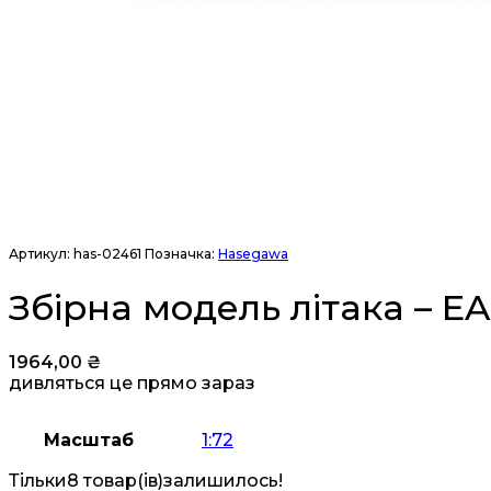
Артикул:
has-02461
Позначка:
Hasegawa
Збірна модель літака – E
1964,00
₴
дивляться це прямо зараз
Масштаб
1:72
Тільки
8 товар(ів)
залишилось!