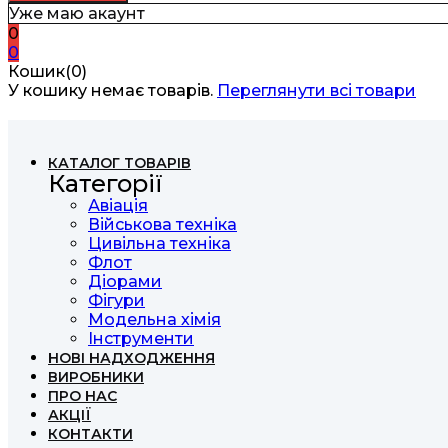
Уже маю акаунт
0
0
Кошик(0)
У кошику немає товарів.
Переглянути всі товари
КАТАЛОГ ТОВАРІВ
Категорії
Авіація
Військова техніка
Цивільна техніка
Флот
Діорами
Фігури
Модельна хімія
Інструменти
НОВІ НАДХОДЖЕННЯ
ВИРОБНИКИ
ПРО НАС
АКЦІЇ
КОНТАКТИ