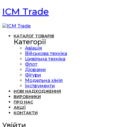
ICM Trade
КАТАЛОГ ТОВАРІВ
Категорії
Авіація
Військова техніка
Цивільна техніка
Флот
Діорами
Фігури
Модельна хімія
Інструменти
НОВІ НАДХОДЖЕННЯ
ВИРОБНИКИ
ПРО НАС
АКЦІЇ
КОНТАКТИ
Увійти