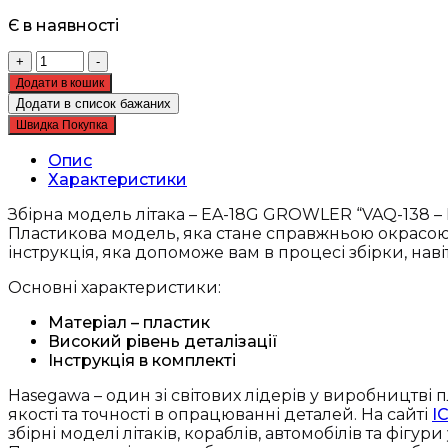
Є в наявності
Збірна
+
-
модель
Додати в кошик
літака
Додати в список бажаних
-
Швидка Покупка
EA-
18G
Опис
GROWLER
Характеристики
"VAQ-
138
Збірна модель літака – EA-18G GROWLER “VAQ-138 – 
-
Пластикова модель, яка стане справжньою окрасою 
Hasegawa
інструкція, яка допоможе вам в процесі збірки, нав
02461
Основні характеристики:
кількість
Матеріал – пластик
Високий рівень деталізації
Інструкція в комплекті
Hasegawa – один зі світових лідерів у виробництв
якості та точності в опрацюванні деталей. На сайті
I
збірні моделі літаків, кораблів, автомобілів та фігури