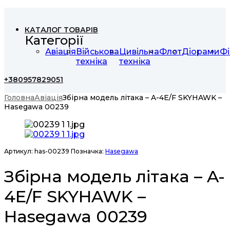
КАТАЛОГ ТОВАРІВ
Категорії
Авіація
Військова
Цивільна
Флот
Діорами
Фі
техніка
техніка
+380957829051
Головна
Авіація
Збірна модель літака – A-4E/F SKYHAWK –
Hasegawa 00239
Артикул:
has-00239
Позначка:
Hasegawa
Збірна модель літака – A-
4E/F SKYHAWK –
Hasegawa 00239