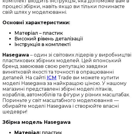
комплект входить інструкція, яка допоможе вам в
процесі збірки, навіть якщо ви тільки починаєте
свій шлях у моделюванні.
Основні характеристики:
Матеріал – пластик
Високий рівень деталізації
Інструкція в комплекті
Hasegawa
– один зі світових лідерів у виробництві
пластикових збірних моделей. Цей японський
бренд завоював свою репутацію завдяки
винятковій якості та точності в опрацюванні
деталей. На сайті
ICM
Trade ви можете купити
моделі Hasegawa за найкращою ціною. У нашому
магазині представлені збірні моделі літаків,
кораблів, автомобілів та фігури у різних масштабах.
Пориньте у світ масштабного моделювання —
обирайте моделі Hasegawa і створюйте власні
шедеври!
Збірна модель Hasegawa
Матеріал:
пластик