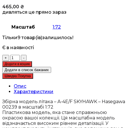
465,00
₴
дивляться це прямо зараз
Масштаб
1:72
Тільки
9 товар(ів)
залишилось!
Є в наявності
Збірна
+
-
модель
Додати в кошик
літака
Додати в список бажаних
-
Швидка Покупка
A-
4E/F
Опис
SKYHAWK
Характеристики
-
Hasegawa
Збірна модель літака – A-4E/F SKYHAWK – Hasegawa
00239
00239 в масштабі 1:72
кількість
Пластикова модель, яка стане справжньою
окрасою вашої колекції. Ця масштабна модель
відзначається високим рівнем деталізації. У