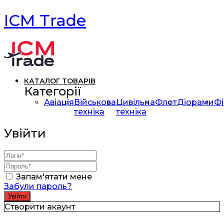
ICM Trade
КАТАЛОГ ТОВАРІВ
Категорії
Авіація
Військова
Цивільна
Флот
Діорами
Фі
техніка
техніка
Увійти
Запам'ятати мене
Забули пароль?
Створити акаунт