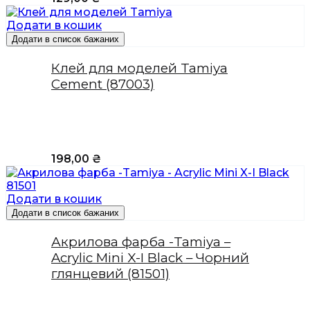
Додати в кошик
Додати в список бажаних
Клей для моделей Tamiya
Cement (87003)
198,00
₴
Додати в кошик
Додати в список бажаних
Акрилова фарба -Tamiya –
Acrylic Mini X-I Black – Чорний
глянцевий (81501)