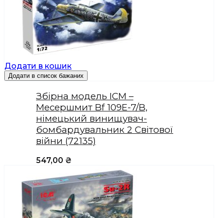
Додати в кошик
Додати в список бажаних
Збірна модель ICM –
Месершмит Bf 109E-7/B,
німецький винищувач-
бомбардувальник 2 Світової
війни (72135)
547,00
₴