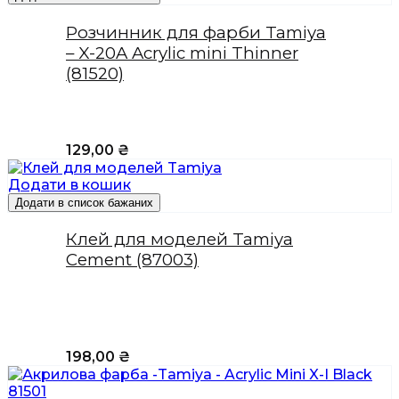
Розчинник для фарби Tamiya
– X-20A Acrylic mini Thinner
(81520)
129,00
₴
Додати в кошик
Додати в список бажаних
Клей для моделей Tamiya
Cement (87003)
198,00
₴