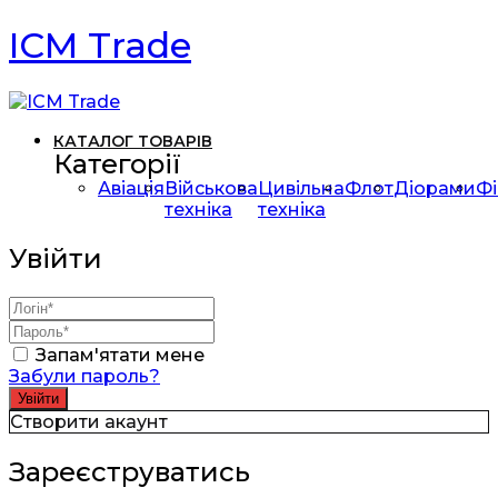
ICM Trade
КАТАЛОГ ТОВАРІВ
Категорії
Авіація
Військова
Цивільна
Флот
Діорами
Фі
техніка
техніка
Увійти
Запам'ятати мене
Забули пароль?
Створити акаунт
Зареєструватись