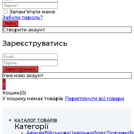
Запам'ятати мене
Забули пароль?
Створити акаунт
Зареєструватись
Уже маю акаунт
0
0
Кошик(0)
У кошику немає товарів.
Переглянути всі товари
КАТАЛОГ ТОВАРІВ
Категорії
Авіація
Військова
Цивільна
Флот
Діорами
Фі