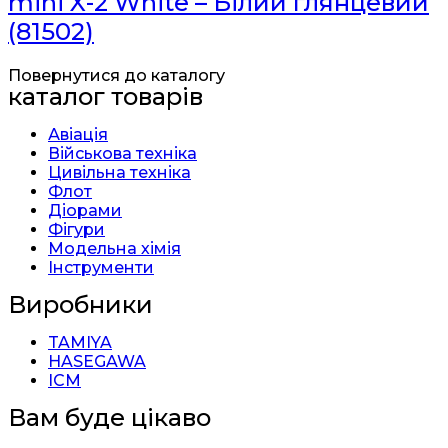
mini X-2 White – Білий глянцевий
(81502)
Повернутися до каталогу
каталог товарів
Авіація
Військова техніка
Цивільна техніка
Флот
Діорами
Фігури
Модельна хімія
Інструменти
Виробники
TAMIYA
HASEGAWA
ICM
Вам буде цікаво