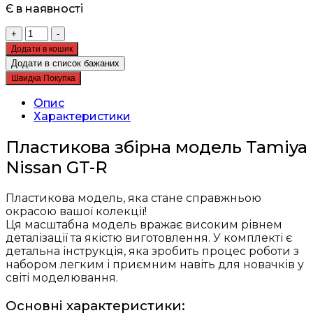
Є в наявності
Збірна
+
-
модель
Додати в кошик
Tamiya
Додати в список бажаних
-
Швидка Покупка
автомобіль
1:24
Опис
Nissan
Характеристики
GT-
R
Пластикова збірна модель Tamiya
24300
Nissan GT-R
кількість
Пластикова модель, яка стане справжньою
окрасою вашої колекції!
Ця масштабна модель вражає високим рівнем
деталізації та якістю виготовлення. У комплекті є
детальна інструкція, яка зробить процес роботи з
набором легким і приємним навіть для новачків у
світі моделювання.
Основні характеристики: