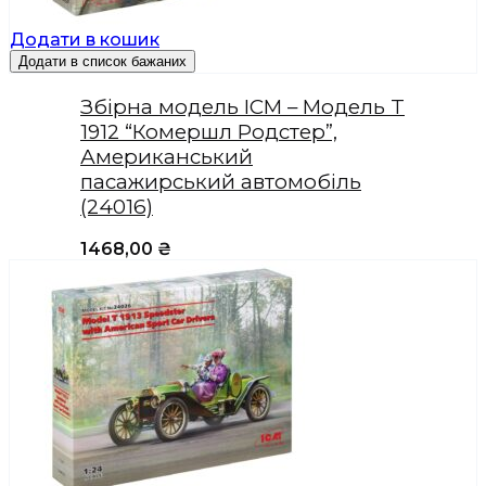
Додати в кошик
Додати в список бажаних
Збірна модель ICM – Модель T
1912 “Комершл Родстер”,
Американський
пасажирський автомобіль
(24016)
1468,00
₴