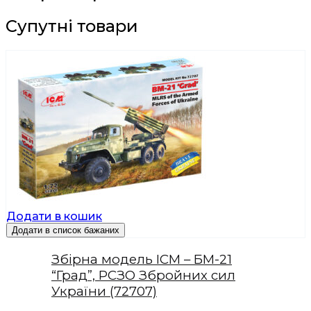
Супутні товари
Додати в кошик
Додати в список бажаних
Збірна модель ICM – БМ-21
“Град”, РСЗО Збройних сил
України (72707)