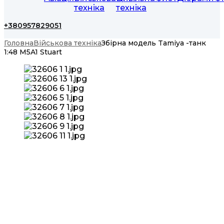
техніка
техніка
+380957829051
Головна
Військова техніка
Збірна модель Tamiya -танк
1:48 M5A1 Stuart