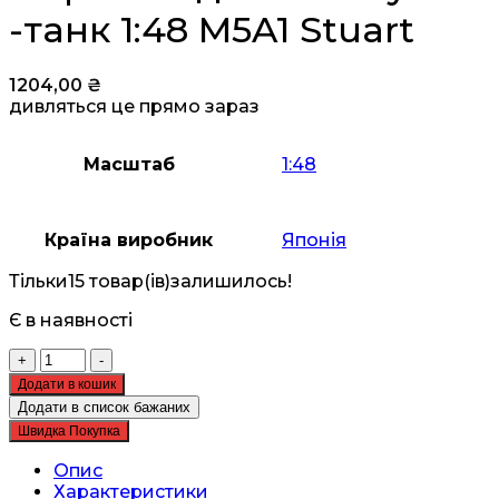
-танк 1:48 M5A1 Stuart
1204,00
₴
дивляться це прямо зараз
Масштаб
1:48
Країна виробник
Японія
Тільки
15 товар(ів)
залишилось!
Є в наявності
Збірна
+
-
модель
Додати в кошик
Tamiya
Додати в список бажаних
-танк
Швидка Покупка
1:48
M5A1
Опис
Stuart
Характеристики