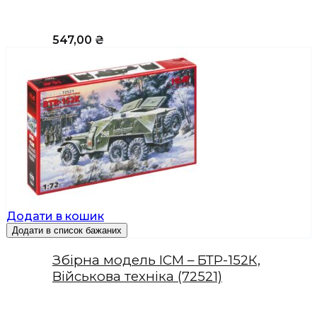
547,00
₴
Додати в кошик
Додати в список бажаних
Збірна модель ICM – БТР-152К,
Військова техніка (72521)