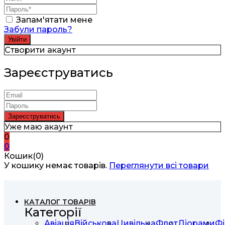
Запам'ятати мене
Забули пароль?
Створити акаунт
Зареєструватись
Уже маю акаунт
0
0
Кошик(0)
У кошику немає товарів.
Переглянути всі товари
КАТАЛОГ ТОВАРІВ
Категорії
Авіація
Військова
Цивільна
Флот
Діорами
Фі