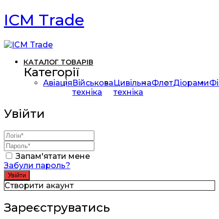
ICM Trade
КАТАЛОГ ТОВАРІВ
Категорії
Авіація
Військова
Цивільна
Флот
Діорами
Фі
техніка
техніка
Увійти
Запам'ятати мене
Забули пароль?
Створити акаунт
Зареєструватись