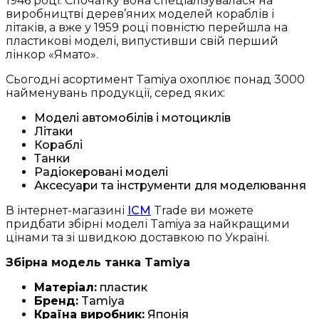
1946 році. Спочатку вона спеціалізувалася на
виробництві дерев’яних моделей кораблів і
літаків, а вже у 1959 році повністю перейшла на
пластикові моделі, випустивши свій перший
лінкор «Ямато».
Сьогодні асортимент Tamiya охоплює понад 3000
найменувань продукції, серед яких:
Моделі автомобілів і мотоциклів
Літаки
Кораблі
Танки
Радіокеровані моделі
Аксесуари та інструменти для моделювання
В інтернет-магазині
ICM
Trade ви можете
придбати збірні моделі Tamiya за найкращими
цінами та зі швидкою доставкою по Україні.
Збірна модель танка Tamiya
Матеріал:
пластик
Бренд:
Tamiya
Країна виробник:
Японія