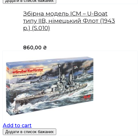
Додати в список бажаних
Збірна модель ICM – U-Boat
типу IIВ, німецький Флот (1943
р.) (S.010)
860,00
₴
Add to cart
Додати в список бажаних