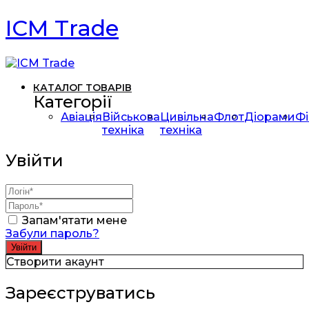
ICM Trade
КАТАЛОГ ТОВАРІВ
Категорії
Авіація
Військова
Цивільна
Флот
Діорами
Фі
техніка
техніка
Увійти
Запам'ятати мене
Забули пароль?
Створити акаунт
Зареєструватись