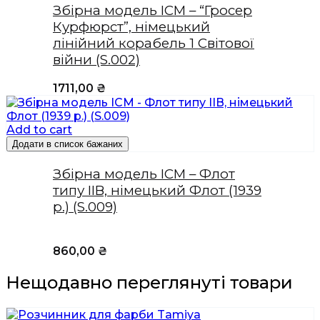
Збірна модель ICM – “Гросер
Курфюрст”, німецький
лінійний корабель 1 Світової
війни (S.002)
1711,00
₴
Add to cart
Додати в список бажаних
Збірна модель ICM – Флот
типу IIВ, німецький Флот (1939
р.) (S.009)
860,00
₴
Нещодавно переглянуті товари