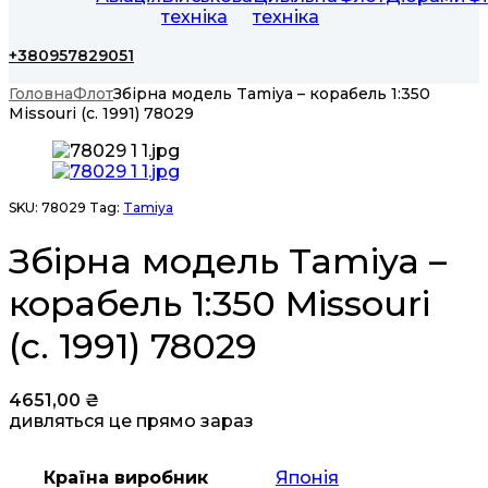
техніка
техніка
+380957829051
Головна
Флот
Збірна модель Tamiya – корабель 1:350
Missouri (c. 1991) 78029
SKU:
78029
Tag:
Tamiya
Збірна модель Tamiya –
корабель 1:350 Missouri
(c. 1991) 78029
4651,00
₴
дивляться це прямо зараз
Країна виробник
Японія