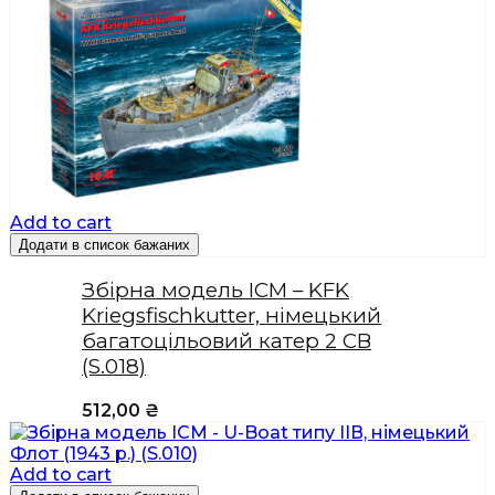
Add to cart
Додати в список бажаних
Збірна модель ICM – KFK
Kriegsfischkutter, німецький
багатоцільовий катер 2 СВ
(S.018)
512,00
₴
Add to cart