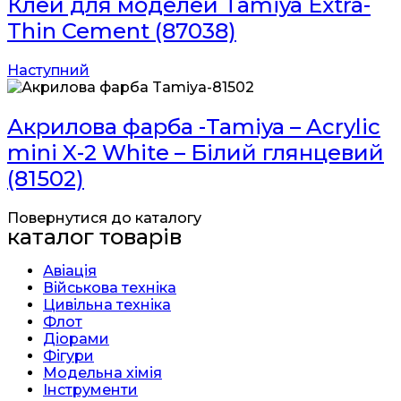
Клей для моделей Tamiya Extra-
Thin Cement (87038)
Наступний
Акрилова фарба -Tamiya – Acrylic
mini X-2 White – Білий глянцевий
(81502)
Повернутися до каталогу
каталог товарів
Авіація
Військова техніка
Цивільна техніка
Флот
Діорами
Фігури
Модельна хімія
Інструменти